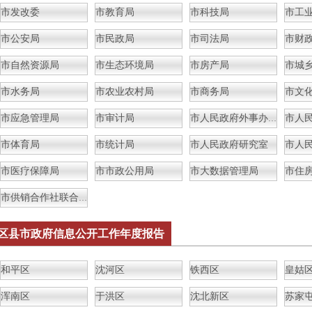
市发改委
市教育局
市科技局
市工
市公安局
市民政局
市司法局
市财
市自然资源局
市生态环境局
市房产局
市城
市水务局
市农业农村局
市商务局
市应急管理局
市审计局
市人民政府外事办公室
市体育局
市统计局
市人民政府研究室
市人
市医疗保障局
市市政公用局
市大数据管理局
市供销合作社联合社
区县市政府信息公开工作年度报告
和平区
沈河区
铁西区
皇姑
浑南区
于洪区
沈北新区
苏家