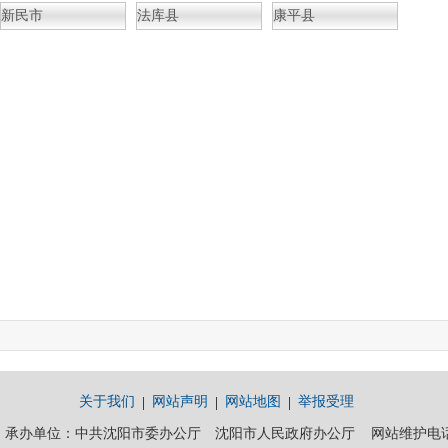
新民市
法库县
康平县