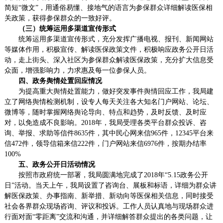
简短“微文”，用通俗易懂、接地气的语言为参保群众详细解读医保相
关政策，获得参保群众的一致好评。
（三）统筹运用多渠道宣传形式
统筹运用多渠道宣传形式，充分发挥广播电视、报刊、新闻网站
等媒体作用，积极宣传、解读医保政策文件，积极响应政务公开日活
动，走上街头、深入社区为参保群众解读医保政策，充分扩大信息受
众面，增强影响力，力求惠及每一位参保人员。
四、政务舆情处置回应情况
为提高重大舆情处置能力，做好突发事件舆情回应工作，我局建
立了网络舆情检测机制，设专人每天关注各大知名门户网站、论坛、
微博等，随时掌握网络舆论导向、特点和趋势，及时反馈、及时应
对，以免造成不良影响。2018年，我局受理各类平台群众投诉、咨
询、举报、求助等信件8635件，其中民心网来信965件，12345平台来
信472件，领导信箱来信222件，门户网站来信6976件，按期办结率
100%
五、政务公开日活动情况
按照市政府统一部署，我局圆满地完成了2018年“5.15政务公开
日”活动。
当天
上午，
我局
设置了咨询台、展板和标语，
详细为群众讲
解医保政策、办事指南、新举措、新动向
等
医保
相关信息，同时接受
社会各界群众现场咨询、评议和投诉。工作人员认真地与现场群众进
行面对面“零距离”交流和沟通，并详细解答群众提出的各类问题，让