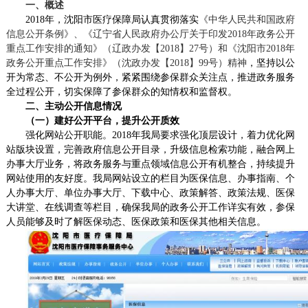
一、概述
201
8
年，
沈阳市医疗保障局
认真贯彻落实
《中华人民共和国政府
信息公开条例》、《辽宁省人民政府办公厅关于印发2018年政务公开
重点工作安排的通知》（辽政办发【2018】27号）和《沈阳市2018年
政务公开重点工作安排》（沈政办发【2018】99号）精神
，坚持以公
开为常态、不公开为例外，紧紧围绕
参保
群众关注
点
，推进政务服务
全过程公开
，
切实保障了
参保
群众
的
知情权和监督权。
二、
主动公开信息情况
（一）
建好公开平台，提升公开质效
强化网站公开职能。
2018年我局
要求强化顶层设计，着力优化网
站版块设置，完善政府信息公开目录，升级信息检索功能，融合网上
办事大厅业务，将政务服务与重点领域信息公开有机整合，持续提升
网站使用的友好度
。我局网站设立的栏目为医保信息、办事指南、个
人办事大厅、单位办事大厅、下载中心、政策解答、政策法规、医保
大讲堂、在线调查等栏目，确保我局的政务公开工作详实有效，参保
人员能够及时了解医保动态、医保政策和医保其他相关信息
。