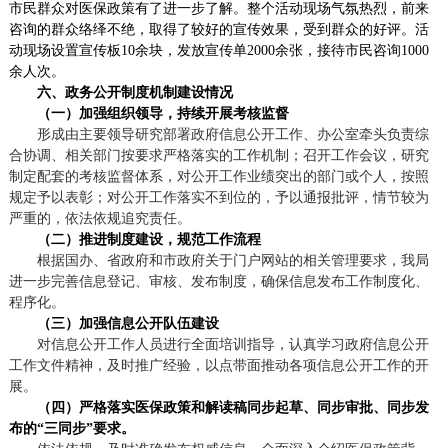
市民群众对
医保政策
有了进一步了解。整个活动现场气氛热烈，前来
咨询的群众络绎不绝，取得了较好
的
宣传效果，受到群众的好评。活
动现场设置宣传板
10
余块，发放宣传单2000余张，接待市民咨询
1
000
余人次。
六、政务公开制度机制建设情况
（一）加强组织领导，持续开展考核监督
形成由主要领导研究部署政府信息公开工作、办公室牵头负责综
合协调、相关部门按要求严格落实的工作机制；召开工作会议，研究
制定配套的考核监督体系，对公开工作业绩突出的部门或个人，按照
规定予以表彰；对公开工作落实不到位的，予以通报批评，情节较为
严重的，依法依规追究责任。
（二）推进制度建设，规范工作流程
根据国办、省政府和市政府关于门户网站的相关管理要求，我局
进一步完善信息登记、审核、发布制度，确保信息发布工作制度化、
程序化。
（三）加强信息公开队伍建设
对信息公开工作人员进行全面培训指导，认真学习政府信息公开
工作文件精神，及时推广经验，以点带面推动各项信息公开工作的开
展。
（四）严格落实医保政策和解读稿同步起草、同步审批、同步发
布的“三同步”要求。