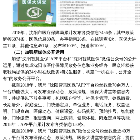
2018年，沈阳市医疗保障局累计发布各类信息7456条，其中政策
解答6874条，医保信息89条、办事指南26条、在线调查4次、医保大讲
堂12条、其他信息451条，发布率100%、报送率100%。
（
二
）
加强新媒体公开运用
加强“沈阳智慧医保”APP平台和“沈阳智慧医保”微信公众号的公开
运用，
通过集成
沈阳市医疗保障局
政务信息
和业务经办
，民众轻松获
取
我局
提供的24小时在线政务和民生服务，构建“一机在手，公开全
有”的政务公开平台。
截至2018年，我局 “沈阳智慧医保”APP平台粉丝数量70余万人，
平台功能强大，可发布医保动态、政策法规、医保大讲堂等信息内
容，并提供以下服务事项，包括账户查询、社保卡管理、参保缴费、
长期居外、家庭医生、门统选定点、单位业务、电话服务、权益证
明、门规查询、医保动态、健康课堂、扫码购药、预约挂号、智能候
诊、门诊缴费、报告查询、网上购药、健康体检、附近定点等功能。
2018年，APP平台累计发布各类信息150条。
截至2018年，我局 “沈阳智慧医保”微信公众号粉丝数量近40万
人，平台可发布医保动态、政策法规、医保大讲堂等信息内容，提供