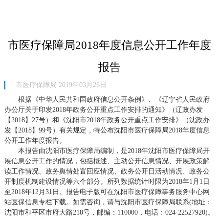
市医疗保障局2018年度信息公开工作年度
报告
市医疗保障局 2019年03月26日
根据《中华人民共和国政府信息公开条例》、《辽宁省人民政府
办公厅关于印发2018年政务公开重点工作安排的通知》（辽政办发
【2018】27号）和《沈阳市2018年政务公开重点工作安排》（沈政办
发【2018】99号）有关规定，特公布沈阳市医疗保障局2018年度信息
公开工作年度报告。
本报告由
沈阳市医疗保障局
编制，是201
8
年
沈阳市医疗保障局
开
展信息公开工作的情况，包括概述、主动公开
信息情况
、
开展政策解
读工作情况
、
政务舆情处置回应情况
、
政务公开日活动情况
、
政务公
开制度机制建设情况
等
六
个部分。所列数据统计时限为201
8
年1月1日
至201
8
年12月31日。报告电子版可在
沈阳市医疗保障事务服务中心
网
站
医保信息
专栏下载。如需咨询，请与
沈阳市医疗保障局
联系(地址：
沈阳市和平区市府大路218号
，邮编：
110000
，电话：
024-22527920
)。