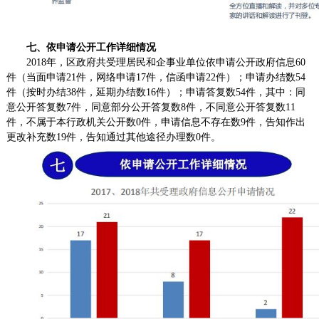
七、依申请公开工作详细情况
2018年，区政府共受理居民和企事业单位依申请公开政府信息60
件（当面申请21件，网络申请17件，信函申请22件）；申请办结数54
件（按时办结38件，延期办结数16件）；申请答复数54件，其中：同
意公开答复数7件，同意部分公开答复数8件，不同意公开答复数11
件，不属于本行政机关公开数0件，申请信息不存在数9件，告知作出
更改补充数19件，
告知通过其他途径办理数
0件。