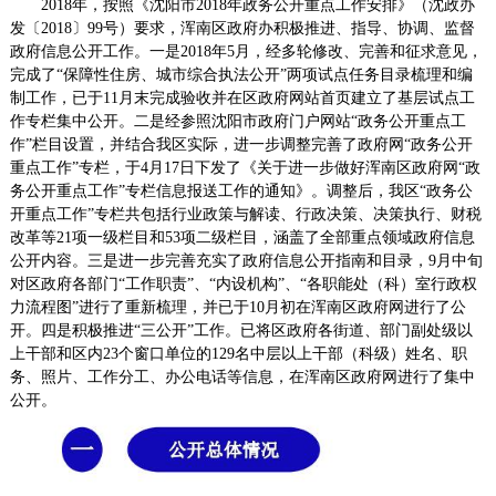
2018年，按照《沈阳市2018年政务公开重点工作安排》（沈政办
发〔2018〕99号）要求，浑南区政府办积极推进、指导、协调、监督
政府信息公开工作。
一是
2018年5月，经多轮修改、完善和征求意见，
完成了“保障性住房、城市综合执法公开”两项试点任务目录梳理和编
制工作，已于11月末完成验收并在区政府网站首页建立了基层试点工
作专栏集中公开。
二是
经参照沈阳市政府门户网站“政务公开重点工
作”栏目设置，并结合我区实际，进一步调整完善了政府网“政务公开
重点工作”专栏，于4月17日下发了《关于进一步做好浑南区政府网“政
务公开重点工作”专栏信息报送工作的通知》。调整后，我区“政务公
开重点工作”专栏共包括行业政策与解读、行政决策、决策执行、财税
改革等21项一级栏目和53项二级栏目，涵盖了全部重点领域政府信息
公开内容。
三是
进一步完善充实了政府信息公开指南和目录，9月中旬
对区政府各部门“工作职责”、“内设机构”、“
各
职能处（科）室行政权
力流程图”进行了重新梳理，并已于10月初在浑南区政府网进行了公
开。
四是
积极推进“三公开”工作。
已将区政府各街道、部门副处级以
上干部和区内23个窗口单位的129名中层以上干部（科级）姓名、职
务、照片、工作分工、办公电话等信息，在浑南区政府网进行了集中
公开。