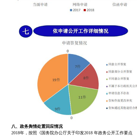
八、政务舆情处置回应情况
2018年
，按照《国务院办公厅关于印发
201
8
年政务公开工作要点