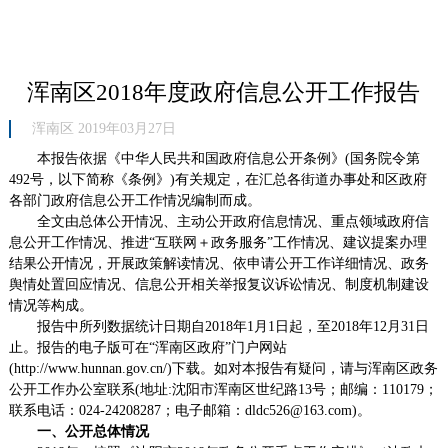
浑南区2018年度政府信息公开工作报告
浑南区 2019年03月27日
本报告依据《中华人民共和国政府信息公开条例》(国务院令第
492号，以下简称《条例》)有关规定，在汇总各街道办事处和区政府
各部门政府信息公开工作情况编制而成。
全文由总体公开情况、主动公开政府信息情况、重点领域政府信
息公开工作情况、推进“互联网＋政务服务”工作情况、建议提案办理
结果公开情况，开展政策解读情况、依申请公开工作详细情况、政务
舆情处置回应情况、信息公开相关举报复议诉讼情况、制度机制建设
情况等构成。
报告中所列数据统计日期自2018年1月1日起，至2018年12月31日
止。报告的电子版可在“浑南区政府”门户网站
(
http://www.hunnan.gov.cn/
)下载。如对本报告有疑问，请与浑南区政务
公开工作办公室联系(地址:沈阳市浑南区世纪路13号；邮编：110179；
联系电话：024-24208287；电子邮箱：dldc526@163.com)。
一、公开总体情况