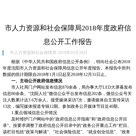
市人力资源和社会保障局2018年度政府信
息公开工作报告
市人力资源和社会保障局 2019年03月28日
根据《中华人民共和国政府信息公开条例》，特向社会公布201
8
年度沈阳市人力资源和社会保障局信息公开年度报告。本报告中所列
数据的统计期限自201
8
年1月1日起至201
8
年12月31日止。
一、主动公开政府信息情况
市人社局
门户网站
发布信息8
70余
条
，局办事大厅
LED大屏幕发布
信息80余条
。
“沈阳人社”微信公众平台发布信息202条，微信公众号关
注人数累计达3
.
6
万
余人
。
接受媒体采访7次，邀请媒体自主宣传采访
13次，编写媒体报道专辑12期。
参加政务公开媒体节目近
40期。
1.重点领域信息公开情况
及时维护门户网站中的“政府信息公开指南”和“政府信息公开目
录”。按要求
调整了
政府
信息公开目录中的
“政务公开重点工作”栏目。
该栏目包括“政策与解读”、“社会保险信息”、“就业创业信息”、“政务