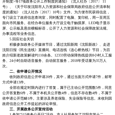
开制度
>等17项政务公开工作制度的通知》（沈人社办〔2017〕 11
号）
、
《关于印发沈阳市人力资源和社会保障局政府信息公开清单制
度的通知》（沈人社办〔2017〕10号）
文件。
为方便市民获得信息，
专门设立了政府信息查询室，同时配置了电脑、复印机，周一至周五
面向市民服务。在经办单位服务大厅设立电子触摸屏、LED电子显示
屏、公示板及悬挂横幅标语，公开了人力资源和社会保障政策法规、
办事流程等业务信息。
5.回应社会关切
积极参加政务公开媒体节目，
通过沈阳新闻《沈阳新政》、走进
沈阳日报《民生连线》直播间
、
电话连线《连心桥热线》节目，为百
姓介绍新老政策解读约1
10
余条
。
12333劳动保障热线提供8小时人工服
务、24小时自助语音服务、自动留言服务，2018年受话量为35万人
次。
二、依申请公开情况
收到政府信息公开申请
20
件，其中，通过当面方式申请
7
件，邮寄
方式申请
13
件。
全部在规定时限内进行了答复，属于已主动公开范围数
5
件，同意
公开答复数
6
件，不属于本机关公开数
4
件，
信息不存在数
4件，不属于
依申请公开范畴1件
。主要涉及养老保险、
失业保险
等信息。
未收到因
政府信息公开工作提起的诉讼举报。
三、
开展政务公开宣传活动
1.参加“515政务公开日”活动。市人社局参加了沈阳市第十二