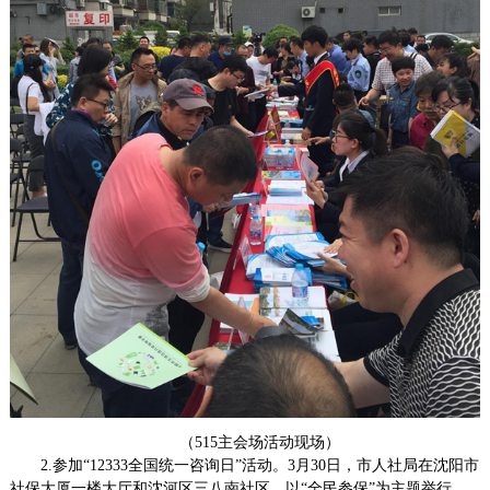
（
515主会场活动
现场）
2.参加
“
12333全国统一咨询日
”
活动
。
3月30日，市人社局在沈阳市
社保大厦一楼大厅和沈河区三八南社区，以
“
全民参保
”
为主题举行