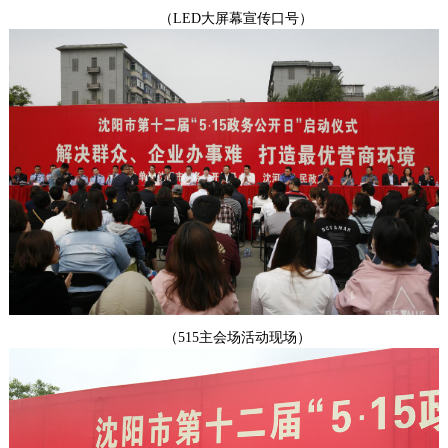
（
LED大屏幕
宣传
口号
）
（
515主会场活动
现场）