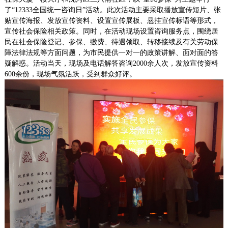
了
“
12333全国统一咨询日
”
活动。此次活动主要采取播放宣传短片、张
贴宣传海报、发放宣传资料、设置宣传展板、悬挂宣传标语等形式，
宣传社会保险相关政策。同时，在活动现场设置咨询服务点，围绕居
民在社会保险登记、参保、缴费、待遇领取、转移接续及有关劳动保
障法律法规等方面问题，为市民提供一对一的政策讲解、面对面的答
疑解惑。活动当天，现场及电话解答咨询2000余人次，发放宣传资料
600余份，现场气氛活跃，受到群众好评。