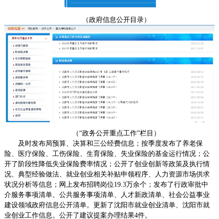
（
政府信息公开目录
）
（“政务公开重点工作”栏目）
及时发布局预算、决算和三公经费信息；按季度发布了养老保
险、医疗保险、工伤保险、生育保险、失业保险的基金运行情况；公
开了阶段性降低失业保险费率情况；公开了创业创新等政策及执行情
况、典型经验做法、就业创业相关补贴申领程序
、
人力资源市场供求
状况分析
等
信息
；
网上
发布招聘岗位
19.3
万余个；
发布了
行政审批中
介服务事项清单
、公共服务事项清单、人才新政清单、
社会公益事业
建设领域政府信息公开清单
。更新了
沈阳市就业创业清单
、
沈阳市就
业创业工作信息
。
公开了
建议提案办理结果4件
。