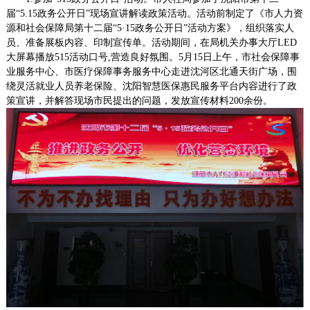
届“5.15政务公开日”现场宣讲解读政策活动。活动前
制定了《市人力资
源和社会保障局第十二届“
5·15
政务公开日”
活动方案
》，组织落实人
员、准备展板内容、印制宣传单。活动期间，在局机关办事大厅
LED
大屏幕
播放
515
活动口号,营造良好氛围。
5月15日上午，
市社会保障事
业服务中心
、市医疗保障事务服务中心走进沈河区北通天街广场，围
绕灵活就业人员养老保险、沈阳智慧医保惠民服务平台内容进行了政
策宣讲，并解答现场市民提出的问题，发放宣传材料200余份。