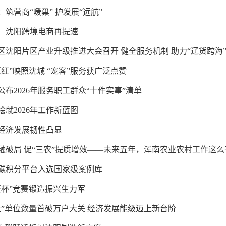
筑营商“暖巢” 护发展“远航”
！沈阳跨境电商再提速
自贸区沈阳片区产业升级推进大会召开 健全服务机制 助力“辽货跨海
愿红”映照沈城 “宠客”服务获广泛点赞
公布2026年服务职工群众“十件实事”清单
绘就2026年工作新蓝图
经济发展韧性凸显
融破局 促“三农”提质增效——未来五年，浑南农业农村工作这么
碳积分平台入选国家级案例库
匠杯”竞赛锻造振兴生力军
上”单位数量首破万户大关 经济发展能级迈上新台阶