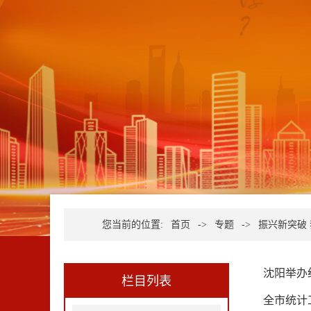
您当前的位置:
首页
->
专题
->
振兴新突破
沈阳举办
栏目列表
全市统计