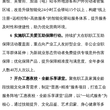
展馆、美食街、加油（电）站等外地游客和户外劳动者密集
区域，改造升级智能化24小时工会驿站15个以上，构建“线上
注册+远程控制+高效服务”的智能化驿站服务体系，提升服务
及时性和便捷性，助力优化营商环境。
6 实施职工关爱互助保障行动。
持续扩大在职职工互助
保障活动覆盖面，重点向产业工人友好型企业、非公企业职
工等群体延伸；为新就业形态劳动者免费提供专项意外伤害
保障；优化保障产品，提升保障精准度与满意度。全年参保
人数40万人次以上。
7 开办工惠夜校・全龄乐享课堂。
聚焦职工及家属全龄
段技能文化体育需求，制定“普惠+精准”服务项目，打造工会
服务阵地“工惠夜校・全龄乐享课堂”品牌，以“一站式服务”为
核心，通过技能提升、文化品鉴、艺术启蒙、身心健康等多