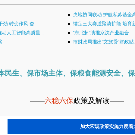
●
央地协同联动 护航私募基金
 转变作风 奋...
●
锚定三大赛道聚势扩能 培育新
动人工智能高质量...
●
“东北超”助推京沈产业融合
奖
●
市财政局推出“文旅贷”财政贴
本民生、保市场主体、保粮食能源安全、保
——
六稳六保
政策及
加大宏观政策实施力度着