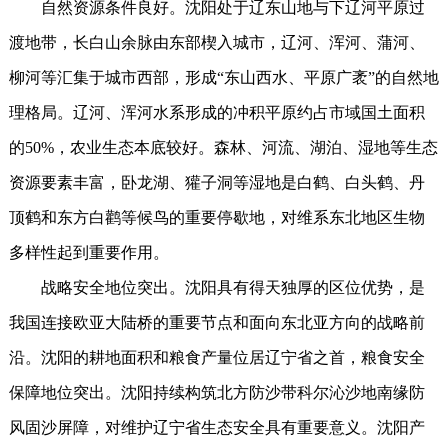
自然资源条件良好。沈阳处于辽东山地与下辽河平原过
渡地带，长白山余脉由东部楔入城市，辽河、浑河、蒲河、
柳河等汇集于城市西部，形成“东山西水、平原广袤”的自然地
理格局。辽河、浑河水系形成的冲积平原约占市域国土面积
的50%，农业生态本底较好。森林、河流、湖泊、湿地等生态
资源要素丰富，卧龙湖、獾子洞等湿地是白鹤、白头鹤、丹
顶鹤和东方白鹳等候鸟的重要停歇地，对维系东北地区生物
多样性起到重要作用。
战略安全地位突出。沈阳具有得天独厚的区位优势，是
我国连接欧亚大陆桥的重要节点和面向东北亚方向的战略前
沿。沈阳的耕地面积和粮食产量位居辽宁省之首，粮食安全
保障地位突出。沈阳持续构筑北方防沙带科尔沁沙地南缘防
风固沙屏障，对维护辽宁省生态安全具有重要意义。沈阳产