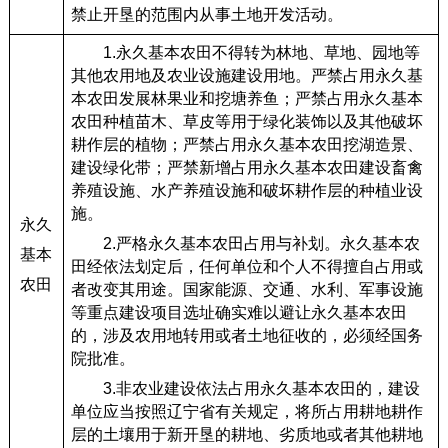
禁止开垦的范围内从事土地开发活动。
1.永久基本农田不得转为林地、草地、园地等
其他农用地及农业设施建设用地。严禁占用永久基
本农田发展林果业和挖塘养鱼；严禁占用永久基本
农田种植苗木、草皮等用于绿化装饰以及其他破坏
耕作层的植物；严禁占用永久基本农田挖湖造景、
建设绿化带；严禁新增占用永久基本农田建设畜禽
养殖设施、水产养殖设施和破坏耕作层的种植业设
施。
永久
2.严格永久基本农田占用与补划。永久基本农
基本
田经依法划定后，任何单位和个人不得擅自占用或
农田
者改变其用途。国家能源、交通、水利、军事设施
等重点建设项目选址确实难以避让永久基本农田
的，涉及农用地转用或者土地征收的，必须经国务
院批准。
3.非农业建设依法占用永久基本农田的，建设
单位应当按照辽宁省有关规定，将所占用耕地耕作
层的土壤用于新开垦的耕地、劣质地或者其他耕地