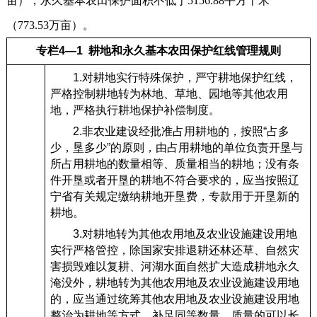
亩），永久基本农田保护面积不低于5156.88平方千米
（773.53万亩）。
专栏4—1 耕地和永久基本农田保护红线管理规则
1.对耕地实行特殊保护，严守耕地保护红线，
严格控制耕地转为林地、草地、园地等其他农用
地，严格执行耕地保护补偿制度。
2.非农业建设经批准占用耕地的，按照“占多
少，垦多少”的原则，由占用耕地的单位负责开垦与
所占用耕地的数量相等、质量相当的耕地；没有条
件开垦或者开垦的耕地不符合要求的，应当按照辽
宁省有关规定缴纳耕地开垦费，专款用于开垦新的
耕地。
3.对耕地转为其他农用地及农业设施建设用地
实行严格管控，除国家安排退耕还林还草、自然灾
害损毁难以复耕、河湖水面自然扩大造成耕地永久
淹没外，耕地转为其他农用地及农业设施建设用地
的，应当通过统筹其他农用地及农业设施建设用地
整治为耕地等方式，补足同等数量、质量的可以长