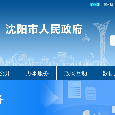
简体版
繁体版
公开
办事服务
政民互动
数据
务