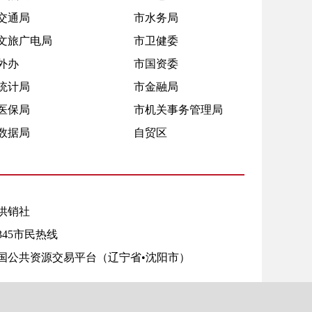
交通局
市水务局
文旅广电局
市卫健委
外办
市国资委
统计局
市金融局
医保局
市机关事务管理局
数据局
自贸区
供销社
2345市民热线
国公共资源交易平台（辽宁省•沈阳市）