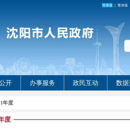
简体版
繁体版
公开
办事服务
政民互动
数据
21年度
1年度