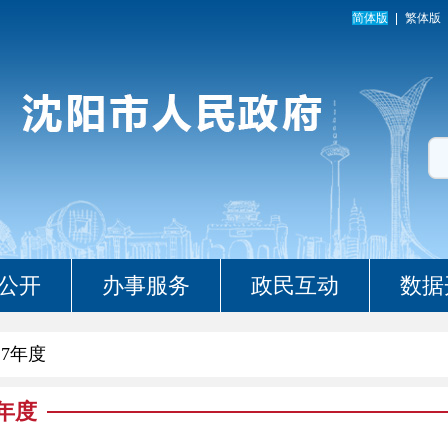
简体版
繁体版
公开
办事服务
政民互动
数据
17年度
7年度