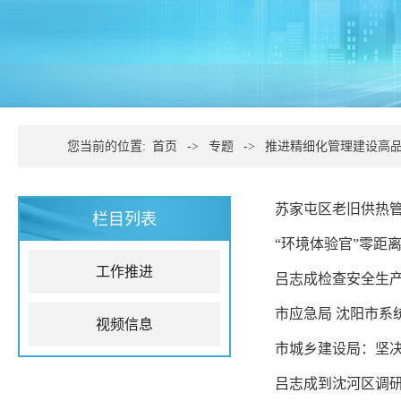
您当前的位置:
首页
->
专题
->
推进精细化管理建设高
苏家屯区老旧供热
栏目列表
“环境体验官”零距
工作推进
吕志成检查安全生产
市应急局 沈阳市系
视频信息
市城乡建设局：坚
吕志成到沈河区调研