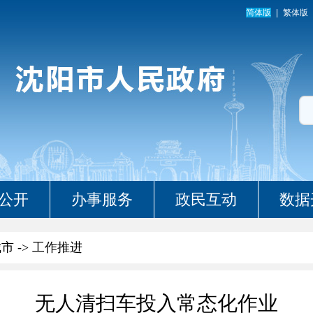
简体版
繁体版
公开
办事服务
政民互动
数据
城市
->
工作推进
无人清扫车投入常态化作业