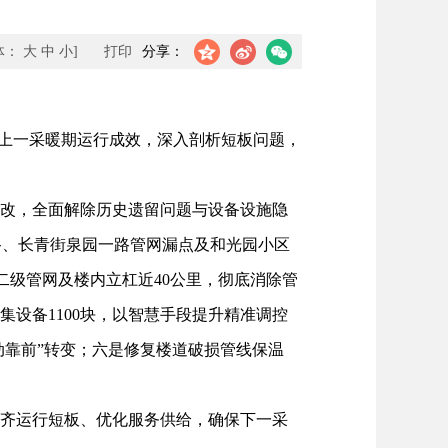
体：
大
中
小
]
打印
分享：
复盘上一采暖期运行成效，深入剖析短板问题，
改，全面解除历史遗留问题与设备设施隐
西路、长青街泉园一路管网漏点及和光园小区
二级管网及楼内立杠近40公里，彻底消除管
设备1100块，以智慧手段提升精准调控
主动靠前”转变；六是修复楼道破损管线保温
齐运行短板、优化服务供给，确保下一采