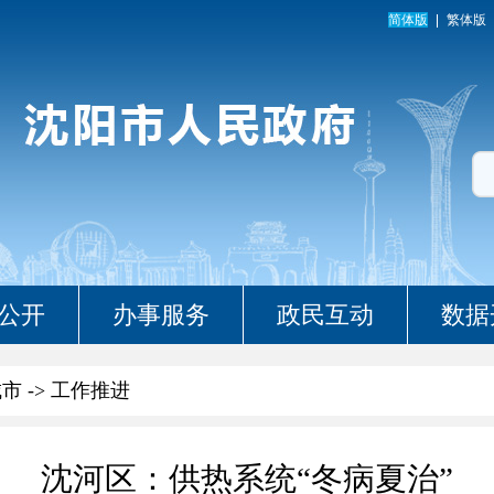
简体版
繁体版
公开
办事服务
政民互动
数据
城市
->
工作推进
沈河区：供热系统“冬病夏治”