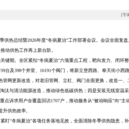
[字
年度冬季供热总结暨2026年度“冬病夏治”工作部署会议。会议全面
升推动供热工作再上新台阶。
键期。全区紧扣“冬病夏治”六项重点工程，靶向发力、闭环整
9台及398个井室、16191个阀门，将新立堡西路、奉天街小
热管网更新改造，对老旧管网、立杠、阀门全面更换，改造一、
炉淘汰与清洁能源改造，推动绿色低碳供热；四是安装无线室温采集
重点诉求用户全覆盖回访1707户，推动服务从“被动响应”向“
，提升供热效率。
盯“冬病夏治”各项任务落地见效，全面清除冬季供热隐患，补