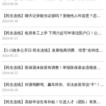
2024-06-06
【民生连线】聊天记录能当证据吗？宠物伤人咋追责？恋爱期的转账可返还吗？司法行政人员携律师带您去《...
2024-05-30
【民生连线】租房务工上学 下周六起可申请沈阳户口！公安部门权威解读沈阳落户最新政策
2024-05-23
【5·15政务公开日·民生连线】发展电商消费、培育“名特优新”个体工商户～十部门解读拉动经济相关措施
2024-05-15
【民生连线】医保退休政策有调整！举报医保基金违规使用 最高可获得奖励20万元
2024-04-25
【民生连线】对酒驾醉驾、飙车炸街、非法改装等说“不”！交警详细介绍规范交通秩序“百日行动”和春季...
2024-04-18
【民生连线】高校毕业生有补贴！引进人才（团队）有奖励！人社部门权威解读2024版“兴沈英才计划”引才...