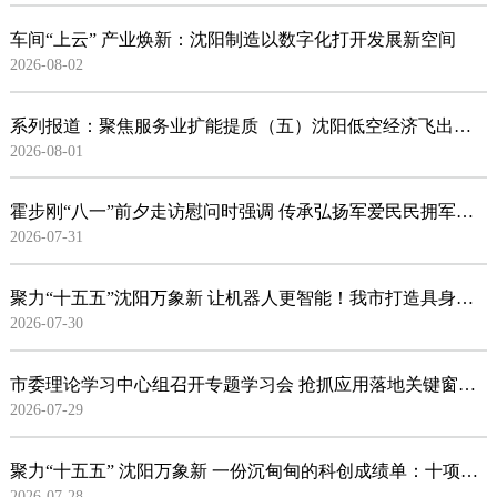
车间“上云” 产业焕新：沈阳制造以数字化打开发展新空间
2026-08-02
系列报道：聚焦服务业扩能提质（五）沈阳低空经济飞出新“高度”
2026-08-01
霍步刚“八一”前夕走访慰问时强调 传承弘扬军爱民民拥军光荣传统 巩固发展新时代军政军民团结 韩伟参加相关活动
2026-07-31
聚力“十五五”沈阳万象新 让机器人更智能！我市打造具身智能创新发展“大本营”
2026-07-30
市委理论学习中心组召开专题学习会 抢抓应用落地关键窗口期 促进人工智能产业高质量发展
2026-07-29
聚力“十五五” 沈阳万象新 一份沉甸甸的科创成绩单：十项国科大奖背后的沈阳创新力量
2026-07-28