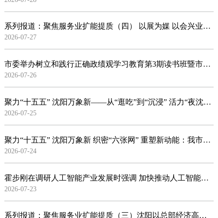
系列报道：聚焦服务业扩能提质（四） 以展为媒 以会兴业：沈阳加速建设东北亚国际会展名城
2026-07-27
市委举办树立和践行正确政绩观学习教育第3期读书班暨市委理论学习中心组专题学习会
2026-07-26
聚力“十五五” 沈阳万象新——从“逛吃”到“沉浸” 活力“夜沈阳”持续上新
2026-07-25
聚力“十五五” 沈阳万象新 织密“六张网” 重塑新动能：我市落子新一代通信网 赋能“数智”跃升
2026-07-24
霍步刚在调研人工智能产业发展时强调 加快推动人工智能高质量发展 为沈阳全面振兴注入新动能
2026-07-23
系列报道：聚焦服务业扩能提质（三）沈阳以总部经济高质量发展带动现代服务业提质增效