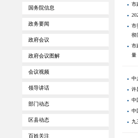
市
国务院信息
2
政务要闻
市
彻
政府会议
市
量
政府会议图解
会议视频
中
领导讲话
许
中
部门动态
中
区县动态
九
百姓关注