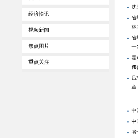
沈
经济快讯
省
林
视频新闻
省
焦点图片
于
霍
重点关注
伟
吕
章
中
中
省