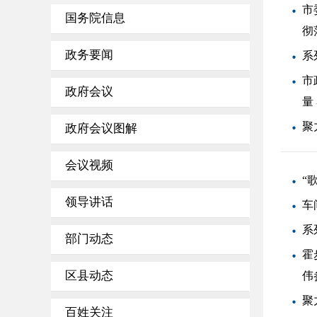
市
国务院信息
彻
政务要闻
系
市
政府会议
量
聚
政府会议图解
会议视频
“
领导讲话
车
系
部门动态
霍
区县动态
伟
聚
百姓关注