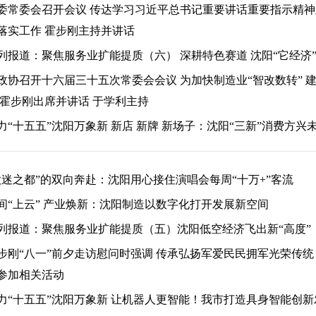
委常委会召开会议 传达学习习近平总书记重要讲话重要指示精神
落实工作 霍步刚主持并讲话
列报道：聚焦服务业扩能提质（六） 深耕特色赛道 沈阳“它经济
政协召开十六届三十五次常委会会议 为加快制造业“智改数转” 
 霍步刚出席并讲话 于学利主持
力“十五五”沈阳万象新 新店 新牌 新场子：沈阳“三新”消费方兴
歌迷之都”的双向奔赴：沈阳用心接住演唱会每周“十万+”客流
间“上云” 产业焕新：沈阳制造以数字化打开发展新空间
列报道：聚焦服务业扩能提质（五）沈阳低空经济飞出新“高度”
步刚“八一”前夕走访慰问时强调 传承弘扬军爱民民拥军光荣传统
参加相关活动
力“十五五”沈阳万象新 让机器人更智能！我市打造具身智能创新