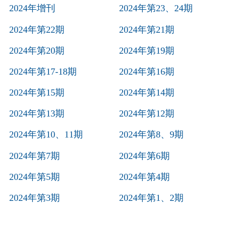
2024年增刊
2024年第23、24期
2024年第22期
2024年第21期
2024年第20期
2024年第19期
2024年第17-18期
2024年第16期
2024年第15期
2024年第14期
2024年第13期
2024年第12期
2024年第10、11期
2024年第8、9期
2024年第7期
2024年第6期
2024年第5期
2024年第4期
2024年第3期
2024年第1、2期