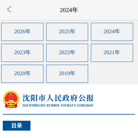
2024年
2026年
2025年
2024年
2023年
2022年
2021年
2020年
2019年
目录