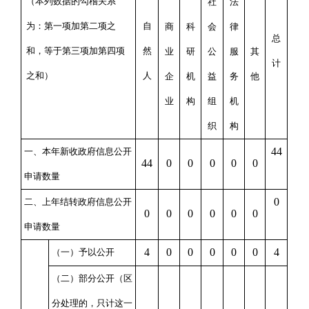
（本列数据的勾稽关系
社
法
为：第一项加第二项之
自
商
科
会
律
总
和，等于第三项加第四项
然
业
研
公
服
其
计
之和）
人
企
机
益
务
他
业
构
组
机
织
构
44
一、本年新收政府信息公开
44
0
0
0
0
0
申请数量
0
二、上年结转政府信息公开
0
0
0
0
0
0
申请数量
4
0
0
0
0
0
4
（一）予以公开
（二）部分公开
（区
分处理的，只计这一