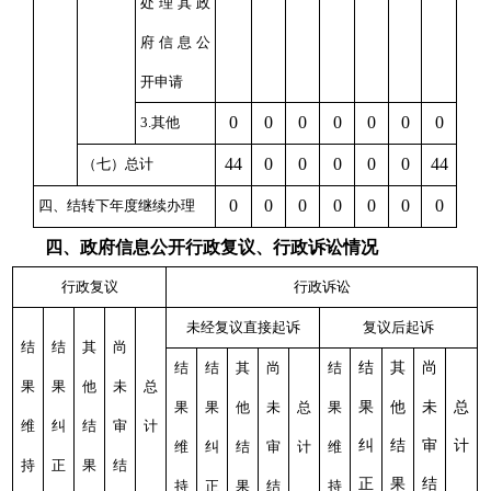
处理其政
府信息公
开申请
0
0
0
0
0
0
0
3.其他
44
0
0
0
0
0
44
（七）总计
0
0
0
0
0
0
0
四、结转下年度继续办理
四、政府信息公开行政复议、行政诉讼情况
行政复议
行政诉讼
未经复议直接起诉
复议后起诉
结
结
其
尚
结
结
其
尚
结
结
其
尚
果
果
他
未
总
果
果
他
未
总
果
果
他
未
总
维
纠
结
审
计
维
纠
结
审
计
维
纠
结
审
计
持
正
果
结
正
果
结
持
正
果
结
持