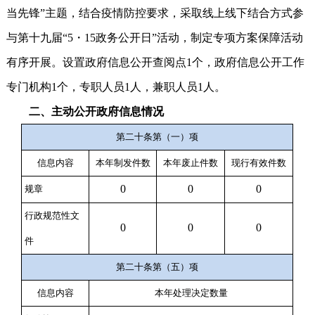
当先锋”主题，结合疫情防控要求，采取线上线下结合方式参
与第十九届“5・15政务公开日”活动，制定专项方案保障活动
有序开展。设置政府信息公开查阅点1个，政府信息公开工作
专门机构1个，专职人员1人，兼职人员1人。
二、主动公开政府信息情况
第二十条第（一）项
信息内容
本年
制
发件
数
本年废止件数
现行有效件
数
0
0
0
规章
行政规范性文
0
0
0
件
第二十条第（五）项
信息内容
本年处理决定数量