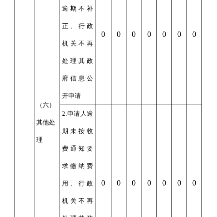
逾期不补
正、行政
0
0
0
0
0
0
0
机关不再
处理其政
府信息公
开申请
（六）
2.申请人逾
其他处
期未按收
理
费通知要
求缴纳费
0
0
0
0
0
0
0
用、行政
机关不再