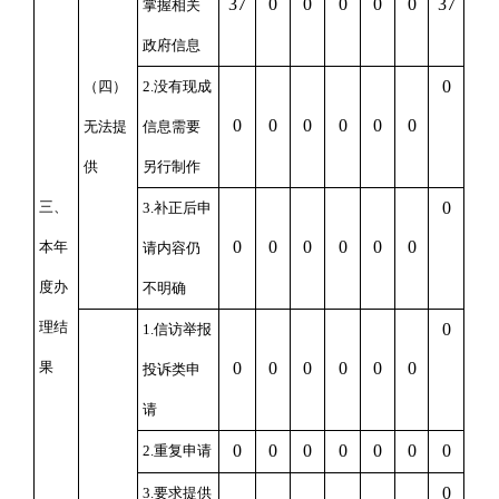
37
0
0
0
0
0
37
掌握相关
政府信息
0
（四）
2.没有现成
0
0
0
0
0
0
无法提
信息需要
供
另行制作
三、
0
3.补正后申
0
0
0
0
0
0
本年
请内容仍
度办
不明确
理结
0
1.信访举报
果
0
0
0
0
0
0
投诉类申
请
0
0
0
0
0
0
0
2.重复申请
0
3.要求提供