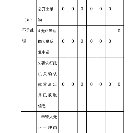
0
0
0
0
0
0
公开出版
（五）
物
不予处
0
4.无正当理
理
0
0
0
0
0
0
由大量反
复申请
5.要求行政
机关确认
0
0
0
0
0
0
0
或重新出
具已获取
信息
1.申请人无
正当理由