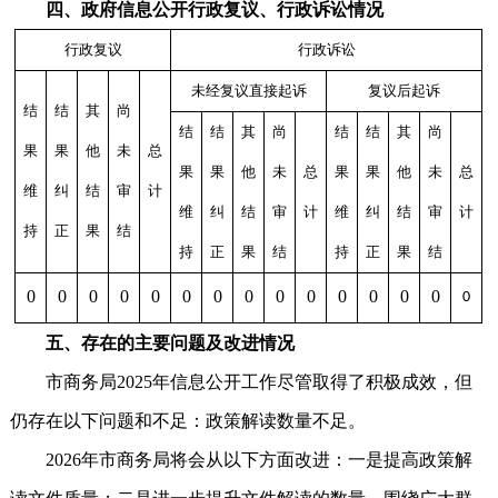
四、政府信息公开行政复议、行政诉讼情况
行政复议
行政诉讼
未经复议直接起诉
复议后起诉
结
结
其
尚
结
结
其
尚
结
结
其
尚
果
果
他
未
总
果
果
他
未
总
果
果
他
未
总
维
纠
结
审
计
维
纠
结
审
计
维
纠
结
审
计
持
正
果
结
持
正
果
结
持
正
果
结
0
0
0
0
0
0
0
0
0
0
0
0
0
0
0
五、存在的主要问题及改进情况
市商务局2025年信息公开工作尽管取得了积极成效，但
仍存在以下问题和不足：政策解读数量不足。
2026年市商务局将会从以下方面改进：一是提高政策解