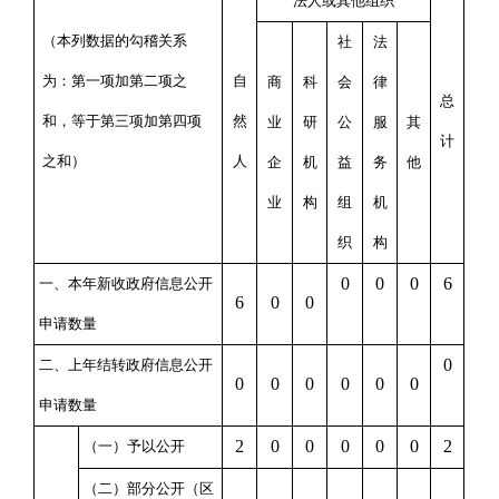
法人或其他组织
（本列数据的勾稽关系
社
法
为：第一项加第二项之
自
商
科
会
律
总
和，等于第三项加第四项
然
业
研
公
服
其
计
之和）
人
企
机
益
务
他
业
构
组
机
织
构
0
0
0
6
一、本年新收政府信息公开
6
0
0
申请数量
0
二、上年结转政府信息公开
0
0
0
0
0
0
申请数量
2
0
0
0
0
0
2
（一）予以公开
（二）部分公开
（区