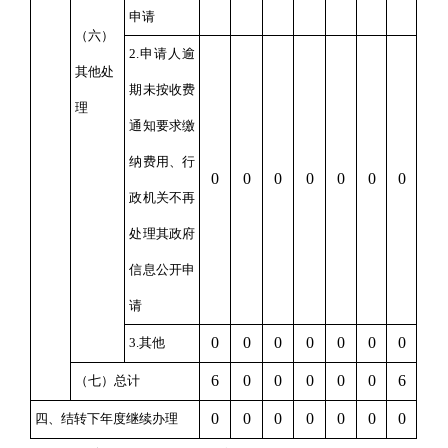
申请
（六）
2.申请人逾
其他处
期未按收费
理
通知要求缴
纳费用、行
0
0
0
0
0
0
0
政机关不再
处理其政府
信息公开申
请
0
0
0
0
0
0
0
3.其他
6
0
0
0
0
0
6
（七）总计
0
0
0
0
0
0
0
四、结转下年度继续办理