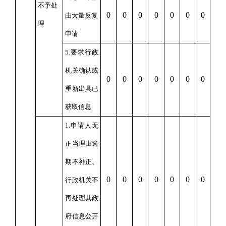
不予处
0
0
0
0
0
0
0
由大量反复
理
申请
5.要求行政
机关确认或
0
0
0
0
0
0
0
重新出具已
获取信息
1.申请人无
正当理由逾
期不补正、
0
0
0
0
0
0
0
行政机关不
再处理其政
府信息公开