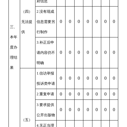
府信息
（四）
2.没有现成
0
0
0
0
0
0
0
无法提
信息需要另
三、
供
行制作
本年
3.补正后申
度办
0
0
0
0
0
0
0
请内容仍不
理结
明确
果
1.信访举报
0
0
0
0
0
0
0
投诉类申请
0
0
0
0
0
0
0
2.重复申请
3.要求提供
0
0
0
0
0
0
0
公开出版物
（五）
4.无正当理