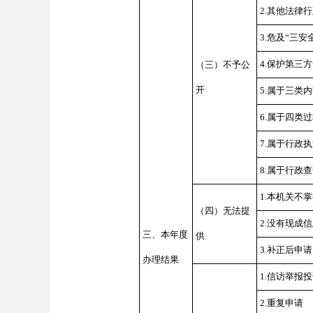
2.其他法律
3.危及“三安
4.保护第三
（三）不予公
开
5.属于三类
6.属于四类
7.属于行政
8.属于行政
1.本机关不
（四）无法提
2.没有现成
三、本年度
供
3.补正后申
办理结果
1.信访举报
2.重复申请