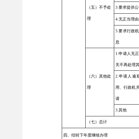
（五）不予处
3.要求提供
理
4.无正当理
5.要求行政
息
1.申请人无
关不再处理
（六）其他处
2.申请人
理
用、行政机
请
3.其他
（七）总计
四、结转下年度继续办理