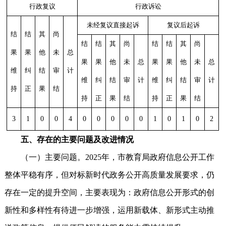
行政复议
行政诉讼
未经复议直接起诉
复议后起诉
结
结
其
尚
结
结
其
尚
结
结
其
尚
果
果
他
未
总
果
果
他
未
总
果
果
他
未
总
维
纠
结
审
计
维
纠
结
审
计
维
纠
结
审
计
持
正
果
结
持
正
果
结
持
正
果
结
3
1
0
0
4
0
0
0
0
0
1
0
1
0
2
五、存在的主要问题及改进情况
（一）主要问题。2025年，市教育局政府信息公开工作
整体平稳有序，但对标新时代政务公开高质量发展要求，仍
存在一定的提升空间，主要表现为：政府信息公开形式的创
新性和多样性有待进一步增强，运用新载体、新形式主动推