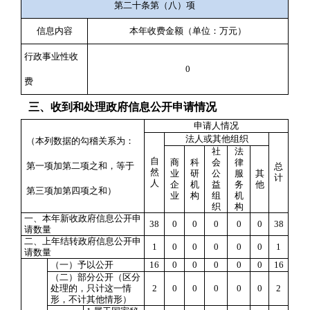
第二十条第（八）项
信息内容
本年收费金额（单位：万元）
行政事业性收
0
费
三、收到和处理政府信息公开申请情况
申请人情况
法人或其他组织
（本列数据的勾稽关系为：
社
法
自
商
科
会
律
第一项加第二项之和，等于
总
然
业
研
公
服
其
计
人
企
机
益
务
他
第三项加第四项之和）
业
构
组
机
织
构
一、本年新收政府信息公开申
38
0
0
0
0
0
38
请数量
二、上年结转政府信息公开申
1
0
0
0
0
0
1
请数量
（一）予以公开
16
0
0
0
0
0
1
6
（二）部分公开
（区分
处理的，只计这一情
2
0
0
0
0
0
2
形，不计其他情形）