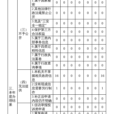
1.属于国家秘
0
0
0
0
0
0
0
密
2.其他法律行
政法规禁止公
0
0
0
0
0
0
0
开
3.危及“三安
0
0
0
0
0
0
0
全一稳定”
（三）
4.保护第三方
0
0
0
0
0
0
0
不予公
合法权益
开
5.属于三类内
0
0
0
0
0
0
0
部事务信息
6.属于四类过
0
0
0
0
0
0
0
程性信息
7.属于行政执
0
0
0
0
0
0
0
法案卷
8.属于行政查
0
0
0
0
0
0
0
询事项
1.本机关不掌
握相关政府信
16
0
0
0
0
0
16
息
（四）
2.没有现成信
无法提
息需要另行制
1
0
0
0
0
0
1
三、
供
作
本年
度办
3.补正后申请
0
0
0
0
0
0
0
理结
内容仍不明确
果
1.信访举报投
0
0
0
0
0
0
0
诉类申请
2.重复申请
1
0
0
0
0
0
1