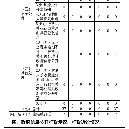
3.要求提供公
0
0
0
0
0
0
0
（五）
开出版物
不予处
4.无正当理由
0
0
0
0
0
0
0
理
大量反复申请
5.要求行政机
关确认或重新
0
0
0
0
0
0
0
出具已获取信
息
1.申请人无正
当理由逾期不
补正、行政机
1
0
0
0
0
0
1
关不再处理其
政府信息公开
申请
（六）
2.申请人逾期
其他处
未按收费通知
理
要求缴纳费
用、行政机关
0
0
0
0
0
0
0
不再处理其政
府信息公开申
请
3.其他
0
0
0
0
0
0
0
（七）总计
37
0
0
0
0
0
37
四、结转下年度继续办理
2
0
0
0
0
0
2
四、政府信息公开行政复议、行政诉讼情况