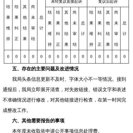
未经复议直接起诉
复议后起诉
结
结
其
尚
结
结
其
尚
结
结
其
尚
果
果
他
未
总
果
果
他
未
总
果
果
他
未
总
维
纠
结
审
计
维
纠
结
审
计
维
纠
结
审
计
持
正
果
结
持
正
果
结
持
正
果
结
0
0
0
0
0
0
0
0
0
0
0
0
0
0
0
五、存在的主要问题及改进情况
我局头条信息更新不及时、字体大小不一等情况。接到
通报后，我局立即展开清查，对失效链接、错误文字和表述
不准确情况进行修改，对其他链接进行检查，在第一时间完
成整改工作。
六、其他需要报告的事项
本年度未收取依申请公开事项信息处理费。