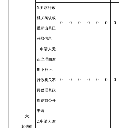
5.要求行政
机关确认或
0
0
0
0
0
0
0
重新出具已
获取信息
1.申请人无
正当理由逾
期不补正、
0
0
0
0
0
0
0
行政机关不
再处理其政
府信息公开
申请
（六）
2.申请人逾
其他处