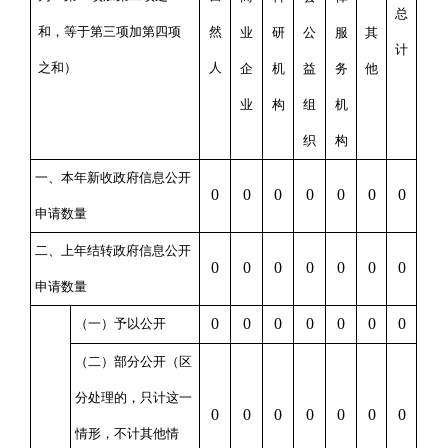
总
和，等于第三项加第四项
然
业
研
公
服
其
计
之和）
人
企
机
益
务
他
业
构
组
机
织
构
一、本年新收政府信息公开
0
0
0
0
0
0
0
申请数量
二、上年结转政府信息公开
0
0
0
0
0
0
0
申请数量
0
0
0
0
0
0
0
（一）予以公开
（二）部分公开
（区
分处理的，只计这一
0
0
0
0
0
0
0
情形，不计其他情