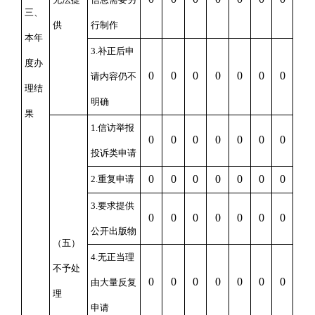
三、
供
行制作
本年
3.补正后申
度办
0
0
0
0
0
0
0
请内容仍不
理结
明确
果
1.信访举报
0
0
0
0
0
0
0
投诉类申请
0
0
0
0
0
0
0
2.重复申请
3.要求提供
0
0
0
0
0
0
0
公开出版物
（五）
4.无正当理
不予处
0
0
0
0
0
0
0
由大量反复
理
申请