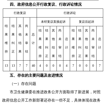
四、政府信息公开行政复议、行政诉讼情况
行政复议
行政诉讼
未经复议直接起诉
复议后起诉
结
结
其
尚
结
结
其
尚
结
结
其
尚
果
果
他
未
总
果
果
他
未
总
果
果
他
未
总
维
纠
结
审
计
维
纠
结
审
计
维
纠
结
审
计
持
正
果
结
持
正
果
结
持
正
果
结
13
13
7
7
40
4
0
0
0
4
7
0
0
0
7
五、存在的主要问题及改进情况
（一）存在问题
市卫生健康委在推进政务公开方面取得了新进展，对照
政府信息公开工作新部署还存在一些不足，具体体现在政务