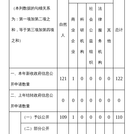
（本列数据的勾稽关系
社
法
为：第一项加第二项之
商
科
会
律
自然
和，等于第三项加第四项
总计
业
研
公
服
其
人
之和）
企
机
益
务
他
业
构
组
机
织
构
一、本年新收政府信息公
1
21
1
0
0
0
0
1
22
开申请数量
二、上年结转政府信息公
0
0
0
0
0
0
0
开申请数量
109
1
0
0
0
0
110
（一）予以公开
（二）部分公开