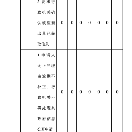
5.
要求行
政机关确
0
0
0
0
0
0
0
认或重新
出具已获
取信息
1.
申请人
无正当理
由逾期不
补正、行
0
0
0
0
0
0
0
政机关不
再处理其
政府信息
公开申请