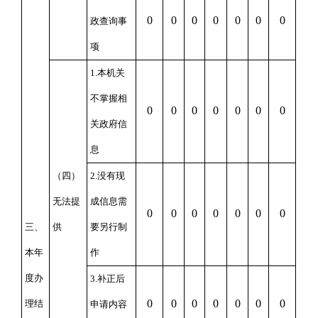
0
0
0
0
0
0
0
政查询事
项
1.
本机关
不掌握相
0
0
0
0
0
0
0
关政府信
息
（四）
2.
没有现
无法提
成信息需
0
0
0
0
0
0
0
三、
供
要另行制
本年
作
度办
3.
补正后
0
0
0
0
0
0
0
理结
申请内容