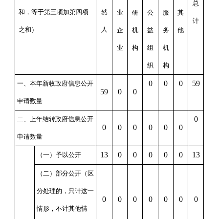
总
和，等于第三项加第四项
然
业
研
公
服
其
计
之和）
人
企
机
益
务
他
业
构
组
机
织
构
0
0
0
59
一、本年新收政府信息公开
59
0
0
申请数量
0
二、上年结转政府信息公开
0
0
0
0
0
0
申请数量
13
0
0
0
0
0
13
（一）予以公开
（二）部分公开
（区
分处理的，只计这一
0
0
0
0
0
0
0
情形，不计其他情