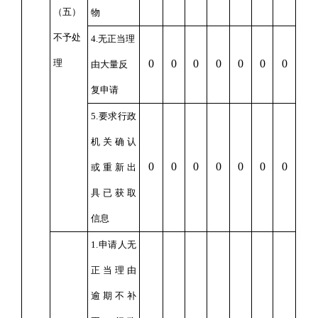
（五）
物
不予处
4.
无正当理
理
0
0
0
0
0
0
0
由大量反
复申请
5.
要求行政
机关确认
0
0
0
0
0
0
0
或重新出
具已获取
信息
1.
申请人无
正当理由
逾期不补