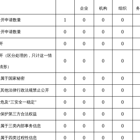
企业
机构
组织
务
1
0
0
0
公开申请数量
0
0
0
0
公开申请数量
0
0
0
0
开
开
（区分处理的，只计这一情
0
0
0
0
情形）
0
0
0
0
1.属于国家秘密
0
0
0
0
2.其他法律行政法规禁止公开
0
0
0
0
3.危及“三安全一稳定”
0
0
0
0
4.保护第三方合法权益
0
0
0
0
5.属于三类内部事务信息
0
0
0
0
6.属于四类过程性信息