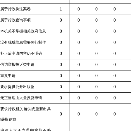
1
0
0
0
7.属于行政执法案卷
0
0
0
0
8.属于行政查询事项
0
0
0
0
1.本机关不掌握相关政府信息
0
0
0
0
2.没有现成信息需要另行制作
0
0
0
0
3.补正后申请内容仍不明确
0
0
0
0
1.信访举报投诉类申请
0
0
0
0
2.重复申请
0
0
0
0
3.要求提供公开出版物
0
0
0
0
4.无正当理由大量反复申请
5.要求行政机关确认或重新出具
0
0
0
0
已获取信息
1.申请人无正当理由逾期不补