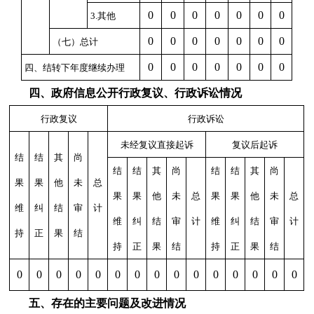
0
0
0
0
0
0
0
3.其他
0
0
0
0
0
0
0
（七）总计
0
0
0
0
0
0
0
四、结转下年度继续办理
四、政府信息公开行政复议、行政诉讼情况
行政复议
行政诉讼
未经复议直接起诉
复议后起诉
结
结
其
尚
结
结
其
尚
结
结
其
尚
果
果
他
未
总
果
果
他
未
总
果
果
他
未
总
维
纠
结
审
计
维
纠
结
审
计
维
纠
结
审
计
持
正
果
结
持
正
果
结
持
正
果
结
0
0
0
0
0
0
0
0
0
0
0
0
0
0
0
五、存在的主要问题及改进情况