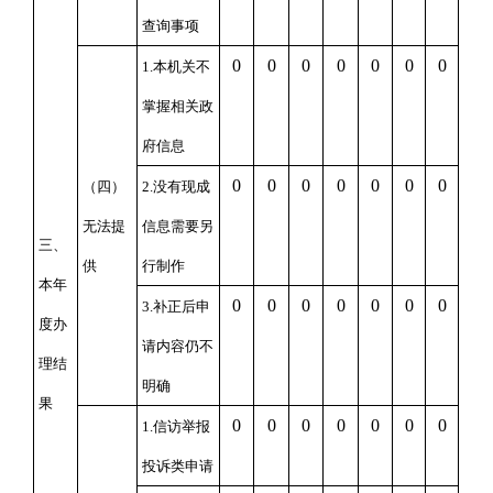
查询事项
0
0
0
0
0
0
0
1.本机关不
掌握相关政
府信息
0
0
0
0
0
0
0
（四）
2.没有现成
无法提
信息需要另
三、
供
行制作
本年
0
0
0
0
0
0
0
3.补正后申
度办
请内容仍不
理结
明确
果
0
0
0
0
0
0
0
1.信访举报
投诉类申请