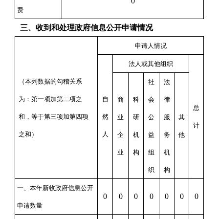
0
费
三、收到和处理政府信息公开申请情况
申请人情况
法人或其他组织
（本列数据的勾稽关系
社
法
为：第一项加第二项之
自
商
科
会
律
总
和，等于第三项加第四项
然
业
研
公
服
其
计
之和）
人
企
机
益
务
他
业
构
组
机
织
构
一、本年新收政府信息公开
0
0
0
0
0
0
0
申请数量