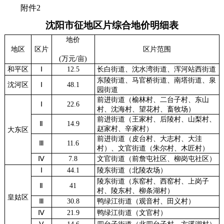
附件2
沈阳市征地区片综合地价明细表
地价
地区
区片
区片范围
(万元/亩)
和平区
Ⅰ
12.5
长白街道、沈水湾街道、浑河站西街道
东陵街道、马官桥街道、南塔街道、泉
沈河区
Ⅰ
48.1
园街道
前进街道（榆林村、二台子村、东山
Ⅰ
22.6
村、沈海村、望花村、畜牧场）
前进街道（王家村、后陵村、山梨村、
Ⅱ
14.9
赵家村、辛家村）
大东区
前进街道（皮台村、大志村、大洼
Ⅲ
11.6
村）、文官街道（朱尔村、木匠村）
Ⅳ
7.8
文官街道（前詹屯社区、柳岗屯社区）
Ⅰ
44.1
陵东街道（北陵农场）
陵东街道（东窑村、西窑村、上岗子
Ⅱ
41
村、陵东村、柳条湖村）
皇姑区
Ⅲ
30.8
鸭绿江街道（观音村、田义村）
Ⅳ
21.9
鸭绿江街道（文官村）