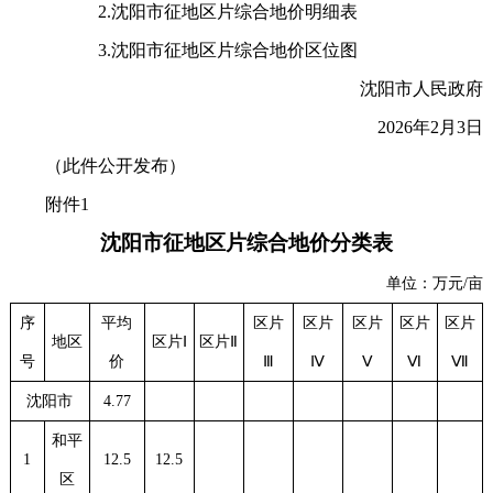
2.沈阳市征地区片综合地价明细表
3.沈阳市征地区片综合地价区位图
沈阳市人民政府
2026年2月3日
（此件公开发布）
附件1
沈阳市征地区片综合地价分类表
单位：万元/亩
序
平均
区片
区片
区片
区片
区片
地区
区片Ⅰ
区片Ⅱ
号
价
Ⅲ
Ⅳ
Ⅴ
Ⅵ
Ⅶ
沈阳市
4.77
和平
1
12.5
12.5
区