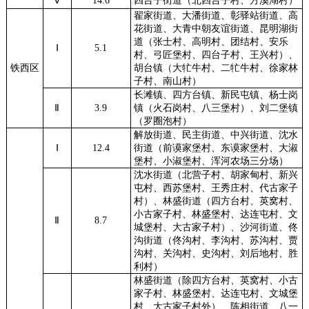
Ⅴ
14.6
四台子街道（北四台子村、方溪湖村）
翟家街道、大潘街道、彰驿站街道、高
花街道、大青中朝友谊街道、昆明湖街
道（张士村、高明村、团结村、安乐
Ⅰ
5.1
村、弓匠堡村、四台子村、王兴村）、
铁西区
胡台镇（大牤牛村、二牤牛村、徐家林
子村、南山村）
长滩镇、四方台镇、新民屯镇、杨士岗
Ⅱ
3.9
镇（火石岗村、八三堡村）、刘二堡镇
（罗圈泡村）
解放街道、民主街道、中兴街道、沈水
Ⅰ
12.4
街道（前谟家堡村、东谟家堡村、大淑
堡村、小淑堡村、浑河农场三分场）
沈水街道（北营子村、胡家甸村、新兴
屯村、西苏堡村、王秀庄村、代古家子
村）、林盛街道（四方台村、英窝村、
小古家子村、林盛堡村、达连屯村、文
Ⅱ
8.7
城堡村、大古家子村）、沙河街道、佟
沟街道（佟沟村、李沟村、苏沟村、贾
沟村、关沟村、史沟村、刘后地村、胜
利村）
林盛街道（除四方台村、英窝村、小古
家子村、林盛堡村、达连屯村、文城堡
村、大古家子村外）、陈相街道、八一