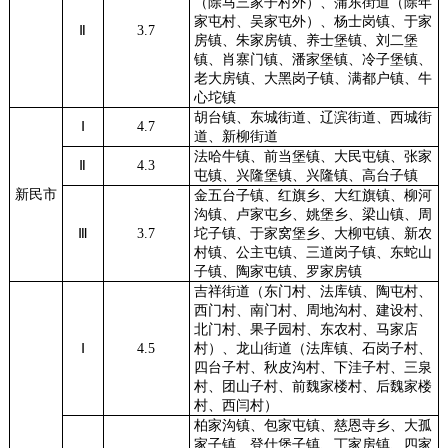
（除马三家子村外）、蒲东街道（除年
家屯村、吴家屯外）、杨士岗镇、于家
Ⅱ
3.7
房镇、朱家房镇、养士堡镇、刘二堡
镇、肖寨门镇、潘家堡镇、冷子堡镇、
老大房镇、大黑岗子镇、满都户镇、牛
心坨镇
胡台镇、东城街道、辽滨街道、西城街
Ⅰ
4.7
道、新柳街道
法哈牛镇、前当堡镇、大民屯镇、张家
Ⅱ
4.3
屯镇、兴隆堡镇、兴隆镇、高台子镇
新民市
金五台子镇、红旗乡、大红旗镇、柳河
沟镇、卢家屯乡、姚堡乡、梁山镇、周
Ⅲ
3.7
坨子镇、于家窝堡乡、大柳屯镇、新农
村镇、公主屯镇、三道岗子镇、东蛇山
子镇、陶家屯镇、罗家房镇
吉祥街道（东门村、法库镇、陶屯村、
西门村、南门村、周地沟村、建设村、
北门村、果子园村、东农村、马家店
Ⅰ
4.5
村）、龙山街道（法库镇、石岗子村、
四台子村、秋皮沟村、下洼子村、三泉
村、团山子村、前魏家楼村、后魏家楼
村、西闫村）
柏家沟镇、包家屯镇、慈恩寺乡、大孤
家子镇、登仕堡子镇、丁家房镇、四家