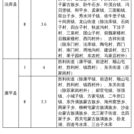
法库县
子蒙古族乡、卧牛石乡、叶茂台镇、冯
贝堡镇、和平乡、孟家镇、三面船镇、
双台子乡、秀水河子镇、依牛堡子镇、
十间房镇、龙山街道（除法库镇、石岗
Ⅱ
3.6
子村、四台子村、秋皮沟村、下洼子
村、三泉村、团山子村、前魏家楼村、
后魏家楼村、西闫村外）、吉祥街道
（除东门村、法库镇、陶屯村、西门
村、南门村、周地沟村、建设村、北门
村、果子园村、东农村、马家店村外）
胜利街道（康平镇、前进村、顺山屯
Ⅰ
4
村、胜利村、镇西村）、东关街道（苏
家岗村）
胜利街道（除康平镇、前进村、顺山屯
村、胜利村、镇西村外）、东关街道
（除苏家岗村外）、郝官屯镇、张强
康平县
镇、小城子镇、方家屯镇、二牛所口
Ⅱ
3.3
镇、东升满族蒙古族乡、海州窝堡乡、
两家子乡、柳树屯蒙古族满族乡、沙金
台蒙古族满族乡、北三家子街道、北四
家子乡、西关屯蒙古族满族乡、卧龙
湖、四道号水库、三台子水库