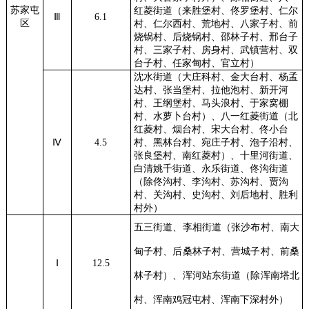
苏家屯
红菱街道（来胜堡村、佟罗堡村、仁尔
Ⅲ
6.1
区
村、仁尔西村、荒地村、八家子村、前
烧锅村、后烧锅村、邵林子村、邢台子
村、三家子村、房身村、武镇营村、双
台子村、任家甸村、官立村）
沈水街道（大庄科村、金大台村、杨孟
达村、张当堡村、拉他泡村、新开河
村、王纲堡村、马头浪村、于家窝棚
村、水萝卜台村）、八一红菱街道（北
红菱村、烟台村、宋大台村、佟小台
Ⅳ
4.5
村、黑林台村、宛庄子村、泡子沿村、
张良堡村、南红菱村）、十里河街道、
白清姚千街道、永乐街道、佟沟街道
（除佟沟村、李沟村、苏沟村、贾沟
村、关沟村、史沟村、刘后地村、胜利
村外）
五三街道、李相街道（张沙布村、南大
甸子村、后桑林子村、营城子村、前桑
Ⅰ
12.5
林子村）、
浑河站东街道（除浑南塔北
村、浑南鸡冠屯村、浑南下深村外）