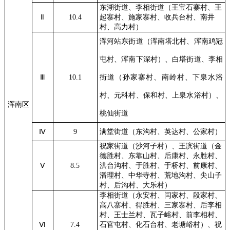
东湖街道、李相街道（王宝石寨村、王
Ⅱ
10.4
起寨村、施家寨村、收兵台村、南井
村、高力村）
浑河站东街道（浑南塔北村、浑南鸡冠
屯村、浑南下深村）、
白塔街道、李相
Ⅲ
10.1
街道（孙家寨村、南岭村、下泉水浴
村、元科村、保和村、上泉水浴村）、
浑南区
桃仙街道
Ⅳ
9
满堂街道（东沟村、英达村、公家村）
祝家街道（沙河子村）、王滨街道（金
德胜村、东靠山村、后康村、永胜村、
Ⅴ
8.5
洪台沟村、于胜村、于桥村、前康村、
潘理村、中华寺村、荒地沟村、尖山子
村、后沟村、大乐村）
李相街道（永安村、闫家村、段家村、
高八寨村、得胜村、三家寨村、后李相
村、王士兰村、瓦子峪村、前李相村、
Ⅵ
7.4
石官屯村、化石台村、老塘峪村）、祝