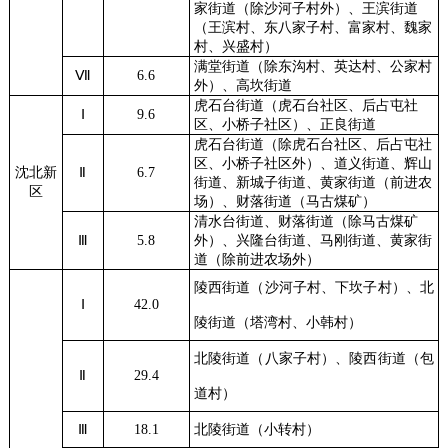
家街道（除沙河子村外）、王滨街道
（王滨村、东八家子村、富家村、魏家
村、兴盛村）
满堂街道（除东沟村、英达村、公家村
Ⅶ
6.6
外）、高坎街道
虎石台街道（虎石台社区、后占屯社
Ⅰ
9.6
区、小桥子社区）、正良街道
虎石台街道（除虎石台社区、后占屯社
区、小桥子社区外）、道义街道、辉山
沈北新
Ⅱ
6.7
街道、新城子街道、黄家街道（前进农
区
场）、财落街道（马古煤矿）
清水台街道、财落街道（除马古煤矿
Ⅲ
5.8
外）、兴隆台街道、马刚街道、黄家街
道（除前进农场外）
陵西街道（沙河子村、下坎子村）、北
Ⅰ
42.0
陵街道（塔湾村、小韩村）
北陵街道（八家子村）、陵西街道（包
Ⅱ
29.4
道村）
Ⅲ
18.1
北陵街道（小转村）