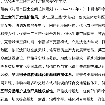
优化国土空间开发保护格局等5个部分。
。
落实《沈阳市国土空间总体规划（2021—2035年）》中耕地
化国土空间开发保护格局。
以“三区三线”为基础，落实主体功能
功能互补、协调发展的多中心、网络化空间格局。优化农业空间
业和美乡村，促进一二三产业融合发展。强化生态空间保护，整
能。完善城镇空间功能，创新城市更新模式。立足沈北大学城，
示范区；依托沈阳航空航天城，培育新质生产力发展新动能。
第
城乡生活圈建设。严格落实城市蓝线、绿线管控要求，系统规划
筑等各类历史文化空间载体，加强自然与文化遗产整体保护和活
色风貌。
第四部分是构建现代化基础设施体系。
完善各类基础设
路网系统，推动构建多种交通方式相协调的综合交通运输体系。
第五部分是维护规划严肃性权威性。
严格执行规划，任何部门和
绘到底，切实提高规划、建设、治理水平。强化对专项规划、详