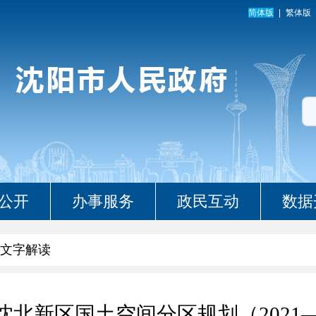
简体版
繁体版
公开
办事服务
政民互动
数据
文字解读
北新区国土空间分区规划（2021—