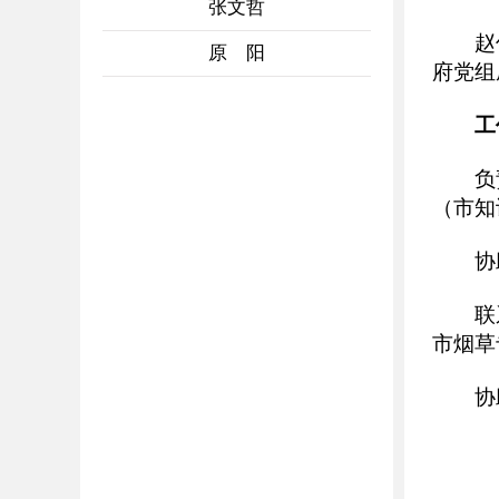
张文哲
赵
原 阳
府党组
工作
负
（市知
协
联
市烟草
协