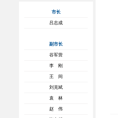
市长
吕志成
副市长
谷军营
李 刚
王 间
刘克斌
袁 林
赵 伟