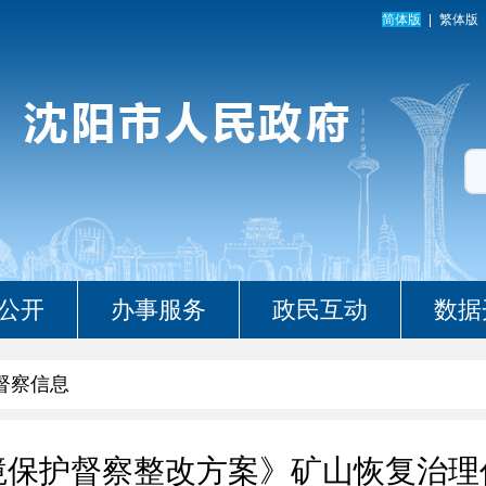
简体版
繁体版
公开
办事服务
政民互动
数据
督察信息
境保护督察整改方案》矿山恢复治理