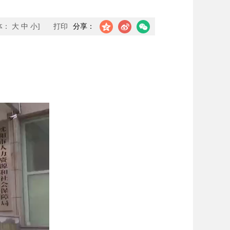
体：
大
中
小
]
打印
分享：