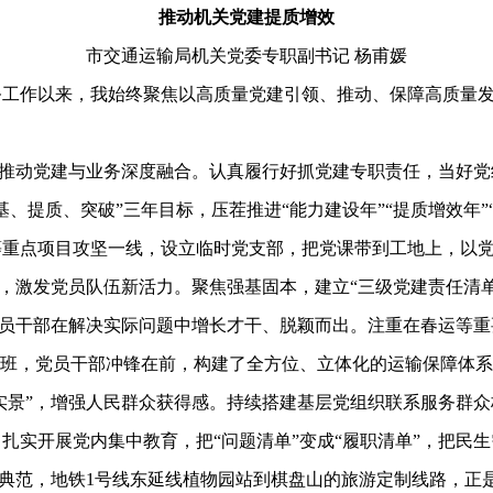
推动机关党建提质增效
市交通运输局机关党委专职副书记 杨甫媛
作以来，我始终聚焦以高质量党建引领、推动、保障高质量发
，推动党建与业务深度融合。认真履行好抓党建专职责任，当好党
、提质、突破”三年目标，压茬推进“能力建设年”“提质增效年”
等重点项目攻坚一线，设立临时党支部，把党课带到工地上，以
，激发党员队伍新活力。聚焦强基固本，建立“三级党建责任清
让党员干部在解决实际问题中增长才干、脱颖而出。注重在春运等
专班，党员干部冲锋在前，构建了全方位、立体化的运输保障体
实景”，增强人民群众获得感。持续搭建基层党组织联系服务群众
扎实开展党内集中教育，把“问题清单”变成“履职清单”，把民
”的典范，地铁1号线东延线植物园站到棋盘山的旅游定制线路，正