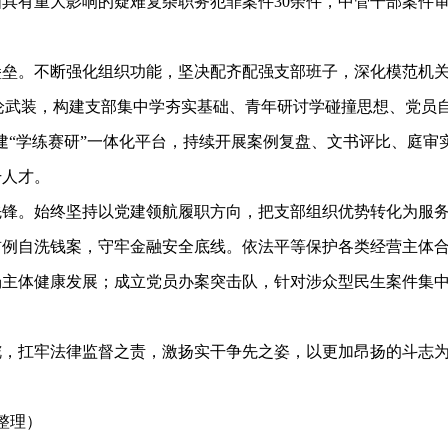
具有重大影响的疑难复杂职务犯罪案件30余件，中管干部案件
。不断强化组织功能，坚决配齐配强支部班子，深化模范机关
理论武装，构建支部集中学夯实基础、青年研讨学碰撞思想、党员
建“学练赛研”一体化平台，持续开展案例复盘、文书评比、庭审
干人才。
。始终坚持以党建领航履职方向，把支部组织优势转化为服务
首例自洗钱案，守牢金融安全底线。依法平等保护各类经营主体
场主体健康发展；成立党员办案突击队，针对涉众型民生案件集
扛牢法律监督之责，激扬实干争先之姿，以更加昂扬的斗志为
整理）