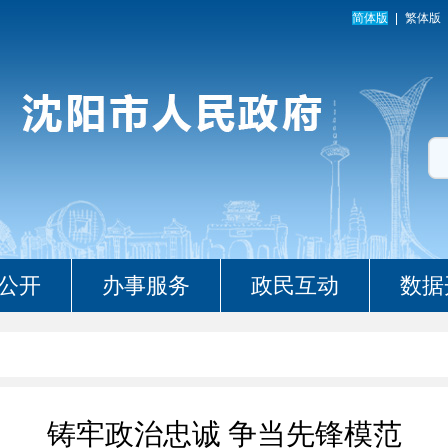
简体版
繁体版
公开
办事服务
政民互动
数据
铸牢政治忠诚 争当先锋模范