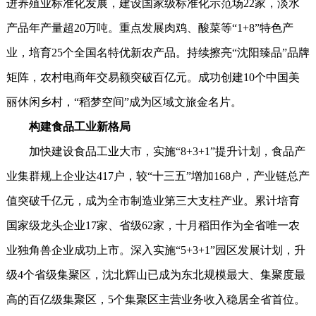
进养殖业标准化发展，建设国家级标准化示范场22家，淡水
产品年产量超20万吨。重点发展肉鸡、酸菜等“1+8”特色产
业，培育25个全国名特优新农产品。持续擦亮“沈阳臻品”品牌
矩阵，农村电商年交易额突破百亿元。成功创建10个中国美
丽休闲乡村，“稻梦空间”成为区域文旅金名片。
构建食品工业新格局
加快建设食品工业大市，实施“8+3+1”提升计划，食品产
业集群规上企业达417户，较“十三五”增加168户，产业链总产
值突破千亿元，成为全市制造业第三大支柱产业。累计培育
国家级龙头企业17家、省级62家，十月稻田作为全省唯一农
业独角兽企业成功上市。深入实施“5+3+1”园区发展计划，升
级4个省级集聚区，沈北辉山已成为东北规模最大、集聚度最
高的百亿级集聚区，5个集聚区主营业务收入稳居全省首位。