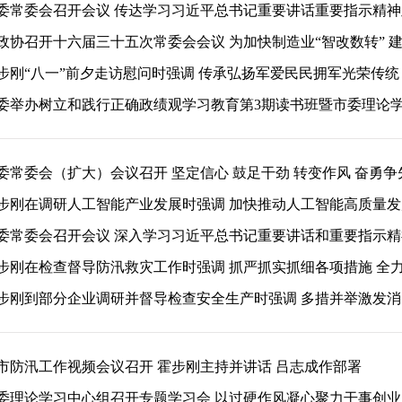
委常委会召开会议 传达学习习近平总书记重要讲话重要指示精神及
政协召开十六届三十五次常委会会议 为加快制造业“智改数转” 建设
步刚“八一”前夕走访慰问时强调 传承弘扬军爱民民拥军光荣传统 巩
委举办树立和践行正确政绩观学习教育第3期读书班暨市委理论学习
委常委会（扩大）会议召开 坚定信心 鼓足干劲 转变作风 奋勇争先
步刚在调研人工智能产业发展时强调 加快推动人工智能高质量发展 
委常委会召开会议 深入学习习近平总书记重要讲话和重要指示精神 
步刚在检查督导防汛救灾工作时强调 抓严抓实抓细各项措施 全力保
步刚到部分企业调研并督导检查安全生产时强调 多措并举激发消费活
市防汛工作视频会议召开 霍步刚主持并讲话 吕志成作部署
委理论学习中心组召开专题学习会 以过硬作风凝心聚力干事创业 开