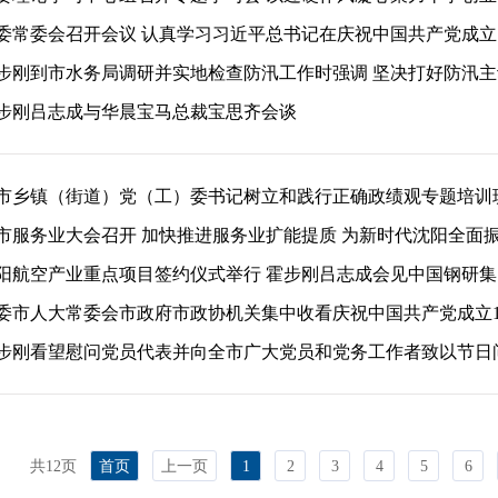
委常委会召开会议 认真学习习近平总书记在庆祝中国共产党成立10
步刚到市水务局调研并实地检查防汛工作时强调 坚决打好防汛主动仗
步刚吕志成与华晨宝马总裁宝思齐会谈
市乡镇（街道）党（工）委书记树立和践行正确政绩观专题培训班开
市服务业大会召开 加快推进服务业扩能提质 为新时代沈阳全面振兴
阳航空产业重点项目签约仪式举行 霍步刚吕志成会见中国钢研
委市人大常委会市政府市政协机关集中收看庆祝中国共产党成立105
步刚看望慰问党员代表并向全市广大党员和党务工作者致以节日问候
共12页
首页
上一页
1
2
3
4
5
6