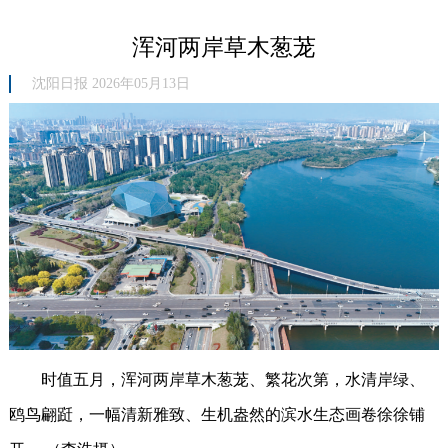
浑河两岸草木葱茏
沈阳日报 2026年05月13日
时值五月，浑河两岸草木葱茏、繁花次第，水清岸绿、
鸥鸟翩跹，一幅清新雅致、生机盎然的滨水生态画卷徐徐铺