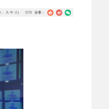
体：
大
中
小
]
打印
分享：