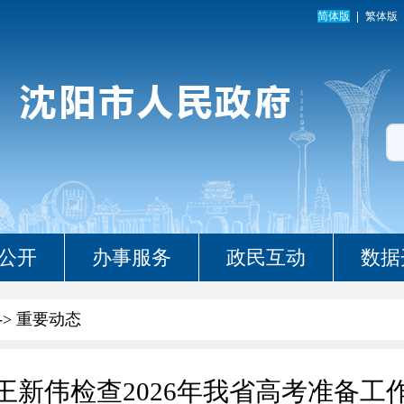
简体版
繁体版
公开
办事服务
政民互动
数据
->
重要动态
王新伟检查2026年我省高考准备工