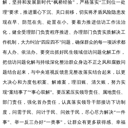
解，坚持和发展新时代“枫桥经验”，严格落实“三到位一处
理”要求，推进重心下沉、关口前移，切实将矛盾风险隐患发
现在早、防范在先、处置在小。要着力推进信访工作法治
化，健全受理部门负责程序推进、办理部门负责实质解决工
作机制，大力纠治“四应四不”问题，确保群众的每一项诉求都
有人办、依法办。要突出抓好民生领域信访问题化解工作，
把信访问题化解与持续深化整治群众身边不正之风和腐败问
题结合起来，与中央巡视反馈意见整改落实结合起来，以更
大决心和力度包积案、解难案，理旧账、清欠账，努力实
现“案结事了”“事心双解”。要压紧压实领导责任、属地责任、
部门责任，强化首办责任，认真落实领导干部接访下访制
度，问需于民、问计于民、问效于民，尽心尽力解决“一件
事”、举一反三办好“一类事”，让群众有更多获得感、幸福