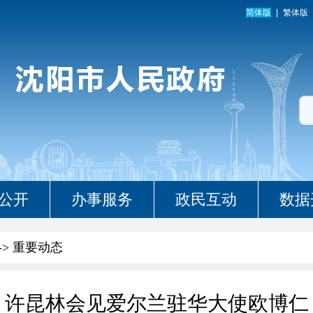
简体版
繁体版
公开
办事服务
政民互动
数据
->
重要动态
许昆林会见爱尔兰驻华大使欧博仁