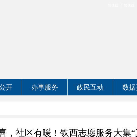
简体版
繁体版
公开
办事服务
政民互动
数据
喜，社区有暖！铁西志愿服务大集“