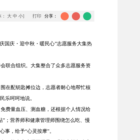
体：
大
中
小
]
打印
分享：
庆国庆・迎中秋・暖民心”志愿服务大集热
会联合组织。大集整合了众多志愿服务资
围在配钥匙摊位边，志愿者耐心地帮忙核
居民乐呵呵地说。
免费量血压、测血糖，还根据个人情况给
帖”；营养师和健康管理师围绕怎么吃、慢
心事，给予“心灵按摩”。