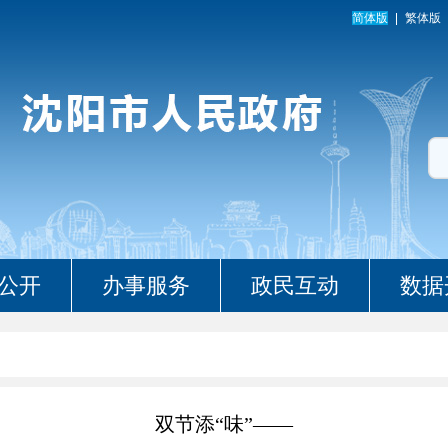
简体版
繁体版
公开
办事服务
政民互动
数据
双节添“味”——