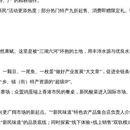
特、产”的精耕细作。
新民”活动更添热度：部分热门特产九折起售、消费即赠限定礼。
禀赋。这里是被“三湖六河”环抱的土地，用丰沛水源与优良水
颗豆、一尾鱼、一枚蛋”做好产业发展“大文章”，促进全链条升
个乡、镇（街）特产资源的“超级IP”。
场；众盟鸡蛋端上香港市民的餐桌，新民酸菜进入国际市场。在
更广阔市场的新起点。”“新民味道”特色农产品集合店负责人介
“新民味道”的品质底线；同时探索“线下体验+线上销售”双轨