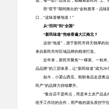
选，每一款产品背后，都藏着新民对“土、
而“双节”期间推出的“金秋惠享・品味
口，“这味道够地道！”
从“田间”到“全国”
“新民味道”凭啥香遍大江南北？
这份“地道”，源于新民市得天独厚的自然
来自新民市对区域品牌的精准打造。
近年来，新民市聚焦“一棵菜、一粒米、一
品品牌”的三层体系，让“新民味道”成为28
如今，小梁山西瓜、盼盼食品走进奥运赛
民产”的品牌力持续攀升。
“集合店不是终点，而是本土农产品走向
统手工作坊的合作，用严格的源头质控守住