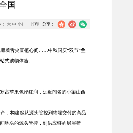
飘全国
体：
大
中
小
]
打印
分享：
着舌尖直抵心间……中秋国庆“双节”叠
一站式购物体验。
寒富苹果色泽红润，远近闻名的小梁山西
产，构建起从源头管控到终端交付的高品
田间地头的源头管控，到供应链的层层筛