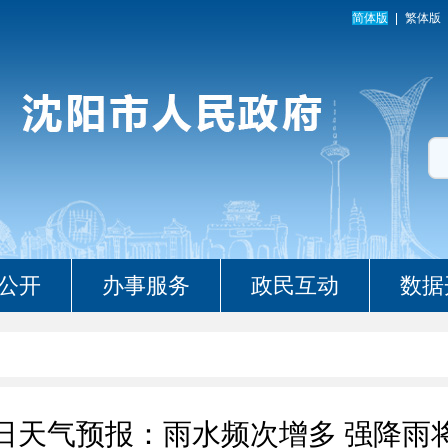
简体版
繁体版
公开
办事服务
政民互动
数据
9日天气预报：雨水频次增多 强降雨