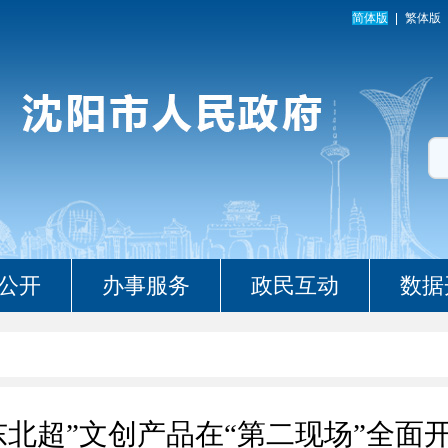
简体版
繁体版
公开
办事服务
政民互动
数据
东北超”文创产品在“第二现场”全面