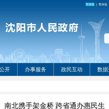
简体版
繁体版
公开
办事服务
政民互动
数据
南北携手架金桥 跨省通办惠民生