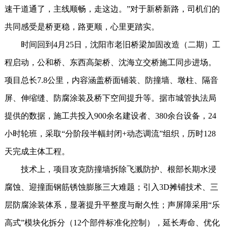
速干道通了，主线顺畅，走这边。”对于新桥新路，司机们的
共同感受是桥更稳，路更顺，心里更踏实。
时间回到4月25日，沈阳市老旧桥梁加固改造（二期）工
程启动，公和桥、东西高架桥、沈海立交桥施工同步进场。
项目总长7.8公里，内容涵盖桥面铺装、防撞墙、墩柱、隔音
屏、伸缩缝、防腐涂装及桥下空间提升等。据市城管执法局
提供的数据，施工共投入900余名建设者、380余台设备，24
小时轮班，采取“分阶段半幅封闭+动态调流”组织，历时128
天完成主体工程。
技术上，项目攻克防撞墙拆除飞溅防护、根部长期水浸
腐蚀、迎撞面钢筋锈蚀膨胀三大难题；引入3D摊铺技术、三
层防腐涂装体系，显著提升平整度与耐久性；声屏障采用“乐
高式”模块化拆分（12个部件标准化控制），延长寿命、优化