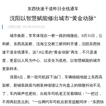
东西快速干道昨日全线通车
沈阳以智慧赋能修出城市“黄金动脉”
沈阳日报 2025年09月01日
城市焕新，常常体现在一桥一路的细微处。8月31日，公
和桥、东西高架桥、沈海立交桥三桥同时开通，沈阳东西快
速干道全线通车。这7.8公里的“黄金动脉”再生，不只是速
度，更是以人民为中心、以安全为底色、以智慧赋能的城市
更新样本。
清晨6点，第一批司机踩下油门，车辆稳稳地驶上东西高
架桥。新铺装路面与精装伸缩缝让方向盘上的细微抖动不见
了，车内噪声也更轻。出租车司机老王笑着嘀咕：“一把过，
不用再刻意点刹。”一位网约车司机在群里提醒同伴：“东西快