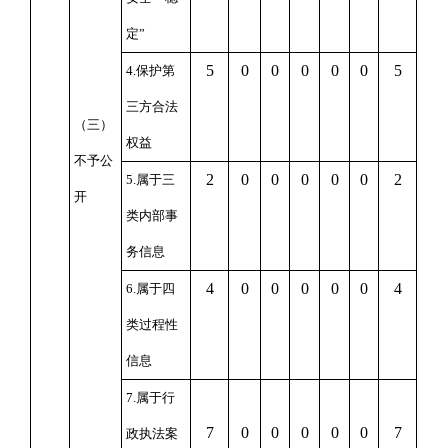
定”
5
0
0
0
0
0
5
4.保护第
三方合法
（三）
权益
不予公
2
0
0
0
0
0
2
5.属于三
开
类内部事
务信息
4
0
0
0
0
0
4
6.属于四
类过程性
信息
7.属于行
7
0
0
0
0
0
7
政执法案