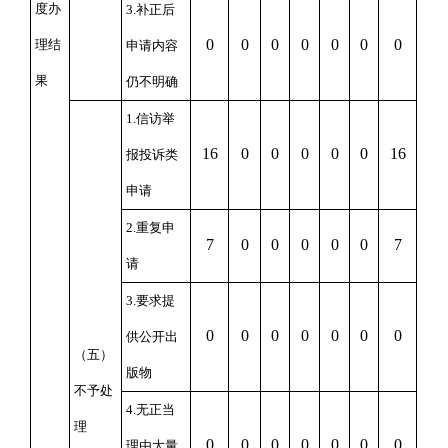
度办
3.补正后
0
0
0
0
0
0
0
理结
申请内容
果
仍不明确
1.信访举
16
0
0
0
0
0
16
报投诉类
申请
2.重复申
7
0
0
0
0
0
7
请
3.要求提
0
0
0
0
0
0
0
供公开出
（五）
版物
不予处
4.无正当
理
0
0
0
0
0
0
0
理由大量