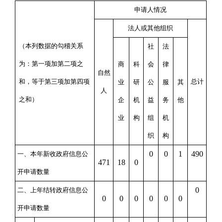
申请人情况
法人或其他组织
（本列数据的勾稽关系
社
法
为：第一项加第二项之
商
科
会
律
自然
和，等于第三项加第四项
总计
业
研
公
服
其
人
之和）
企
机
益
务
他
业
构
组
机
织
构
0
0
1
490
一、本年新收政府信息公
471
18
0
开申请数量
0
二、上年结转政府信息公
0
0
0
0
0
0
开申请数量