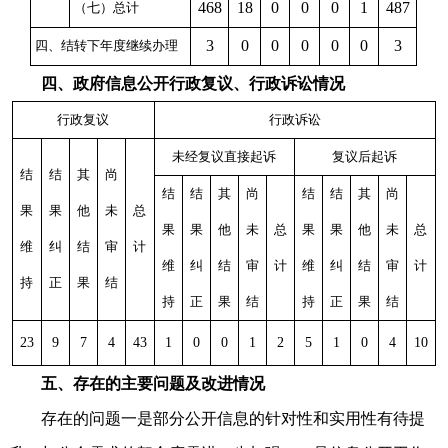
468
18
0
0
0
1
487
（七）总计
3
0
0
0
0
0
3
四、结转下年度继续办理
四、政府信息公开行政复议、行政诉讼情况
行政复议
行政诉讼
未经复议直接起诉
复议后起诉
结
结
其
尚
结
结
其
尚
结
结
其
尚
果
果
他
未
总
果
果
他
未
总
果
果
他
未
总
维
纠
结
审
计
维
纠
结
审
计
维
纠
结
审
计
持
正
果
结
持
正
果
结
持
正
果
结
23
9
7
4
43
1
0
0
1
2
5
1
0
4
10
五、存在的主要问题及改进情况
存在的问题一是部分公开信息的针对性和实用性有待提