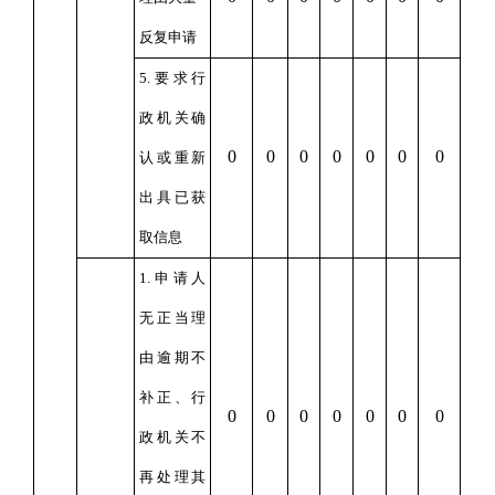
反复申请
5.要求行
政机关确
0
0
0
0
0
0
0
认或重新
出具已获
取信息
1.申请人
无正当理
由逾期不
补正、行
0
0
0
0
0
0
0
政机关不
再处理其