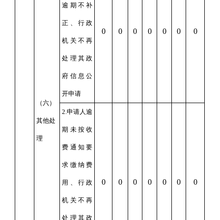
逾期不补
正、行政
0
0
0
0
0
0
0
机关不再
处理其政
府信息公
开申请
（六）
2.申请人逾
其他处
期未按收
理
费通知要
求缴纳费
0
0
0
0
0
0
0
用、行政
机关不再
处理其政