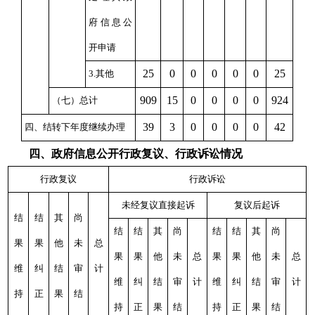
府信息公
开申请
25
0
0
0
0
0
25
3.其他
909
15
0
0
0
0
924
（七）总计
39
3
0
0
0
0
42
四、结转下年度继续办理
四、政府信息公开行政复议、行政诉讼情况
行政复议
行政诉讼
未经复议直接起诉
复议后起诉
结
结
其
尚
结
结
其
尚
结
结
其
尚
果
果
他
未
总
果
果
他
未
总
果
果
他
未
总
维
纠
结
审
计
维
纠
结
审
计
维
纠
结
审
计
持
正
果
结
持
正
果
结
持
正
果
结