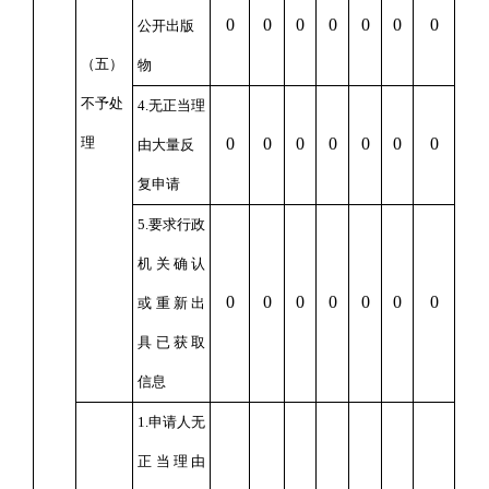
0
0
0
0
0
0
0
公开出版
（五）
物
不予处
4.无正当理
理
0
0
0
0
0
0
0
由大量反
复申请
5.要求行政
机关确认
0
0
0
0
0
0
0
或重新出
具已获取
信息
1.申请人无
正当理由