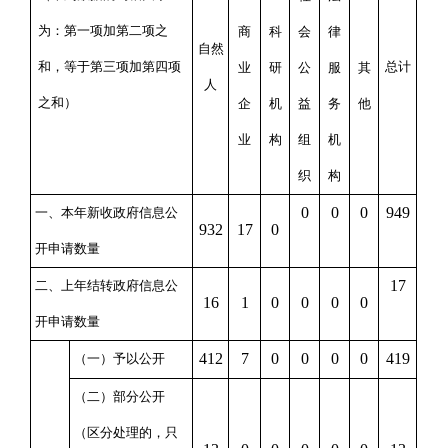
为：第一项加第二项之
商
科
会
律
自然
和，等于第三项加第四项
总计
业
研
公
服
其
人
之和）
企
机
益
务
他
业
构
组
机
织
构
0
0
0
949
一、本年新收政府信息公
932
17
0
开申请数量
17
二、上年结转政府信息公
16
1
0
0
0
0
开申请数量
412
7
0
0
0
0
419
（一）予以公开
（二）部分公开
（区分处理的，只