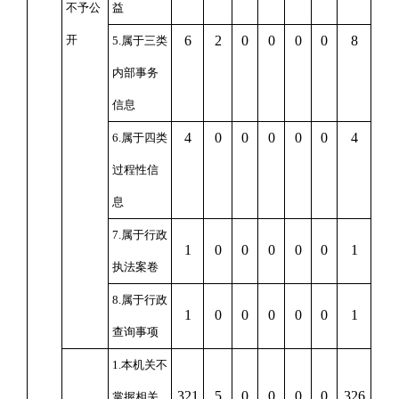
不予公
益
开
6
2
0
0
0
0
8
5.属于三类
内部事务
信息
4
0
0
0
0
0
4
6.属于四类
过程性信
息
7.属于行政
1
0
0
0
0
0
1
执法案卷
8.属于行政
1
0
0
0
0
0
1
查询事项
1.本机关不
321
5
0
0
0
0
326
掌握相关