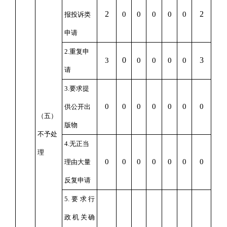
2
2
0
0
0
0
0
报投诉类
申请
2.重复申
0
3
3
0
0
0
0
请
3.要求提
0
0
0
0
0
0
0
供公开出
（五）
版物
不予处
4.无正当
理
0
0
0
0
0
0
0
理由大量
反复申请
5.要求行
政机关确