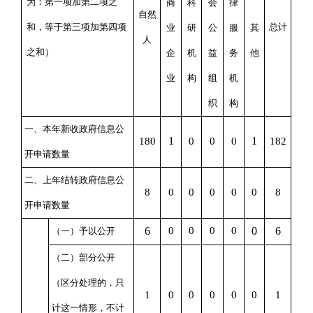
为：第一项加第二项之
商
科
会
律
自然
和，等于第三项加第四项
总计
业
研
公
服
其
人
之和）
企
机
益
务
他
业
构
组
机
织
构
一、本年新收政府信息公
1
1
180
0
0
0
1
82
开申请数量
二、上年结转政府信息公
8
0
0
0
0
0
8
开申请数量
6
0
0
0
0
0
6
（一）予以公开
（二）部分公开
（区分处理的，只
1
0
0
0
0
0
1
计这一情形，不计