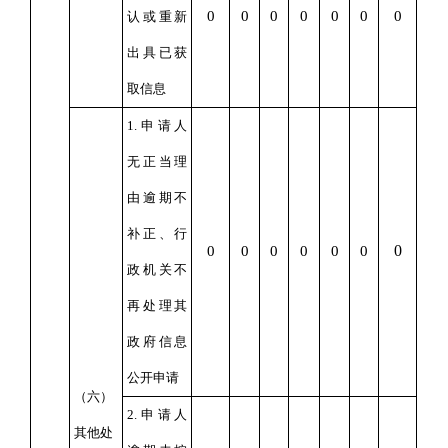
0
0
0
0
0
0
0
认或重新
出具已获
取信息
1.申请人
无正当理
由逾期不
补正、行
0
0
0
0
0
0
0
政机关不
再处理其
政府信息
公开申请
（六）
2.申请人
其他处