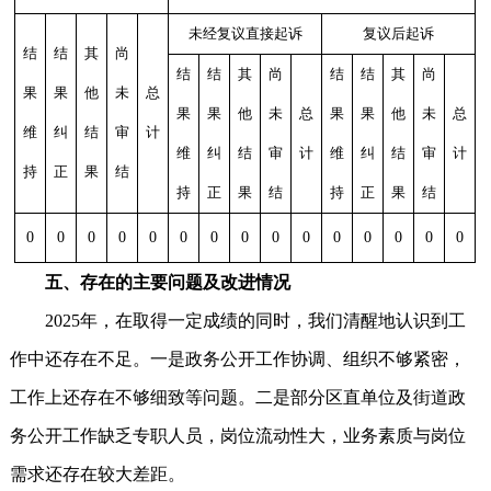
未经复议直接起诉
复议后起诉
结
结
其
尚
结
结
其
尚
结
结
其
尚
果
果
他
未
总
果
果
他
未
总
果
果
他
未
总
维
纠
结
审
计
维
纠
结
审
计
维
纠
结
审
计
持
正
果
结
持
正
果
结
持
正
果
结
0
0
0
0
0
0
0
0
0
0
0
0
0
0
0
五、存在的主要问题及改进情况
2025年，在取得一定成绩的同时，我们清醒地认识到工
作中还存在不足。一是政务公开工作协调、组织不够紧密，
工作上还存在不够细致等问题。二是部分区直单位及街道政
务公开工作缺乏专职人员，岗位流动性大，业务素质与岗位
需求还存在较大差距。