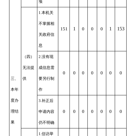
项
1.本机关
不掌握相
1
1
153
151
0
0
0
关政府信
息
（四）
2.没有现
无法提
成信息需
0
0
0
0
0
0
0
三、
供
要另行制
本年
作
度办
3.补正后
理结
0
0
0
0
0
0
0
申请内容
果
仍不明确
1.信访举